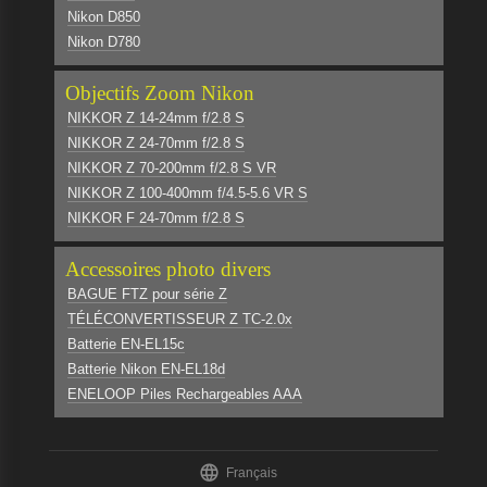
Nikon D850
Nikon D780
Objectifs Zoom Nikon
NIKKOR Z 14-24mm f/2.8 S
NIKKOR Z 24-70mm f/2.8 S
NIKKOR Z 70-200mm f/2.8 S VR
NIKKOR Z 100-400mm f/4.5-5.6 VR S
NIKKOR F 24-70mm f/2.8 S
Accessoires photo divers
BAGUE FTZ pour série Z
TÉLÉCONVERTISSEUR Z TC-2.0x
Batterie EN-EL15c
Batterie Nikon EN-EL18d
ENELOOP Piles Rechargeables AAA

Français