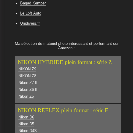
Bagad Kemper
Le Loft Auto
Unidivers.fr
Ma sélection de materiel photo interessant et performant sur
Amazon :
NIKON HYBRIDE plein format : série Z
NIKON Z9
NIKON Z8
Nikon Z7 II
Nikon Z6 III
Nikon Z5
NIKON REFLEX plein format : série F
Nikon D6
Nikon D5
Nikon D4S