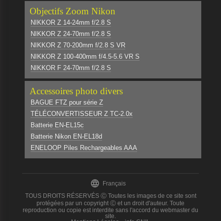
Objectifs Zoom Nikon
NIKKOR Z 14-24mm f/2.8 S
NIKKOR Z 24-70mm f/2.8 S
NIKKOR Z 70-200mm f/2.8 S VR
NIKKOR Z 100-400mm f/4.5-5.6 VR S
NIKKOR F 24-70mm f/2.8 S
Accessoires photo divers
BAGUE FTZ pour série Z
TÉLÉCONVERTISSEUR Z TC-2.0x
Batterie EN-EL15c
Batterie Nikon EN-EL18d
ENELOOP Piles Rechargeables AAA

Français
TOUS DROITS RÉSERVÉS Ⓒ Toutes les images de ce site sont
protégées par un copyright Ⓒ et un droit d'auteur. Toute
reproduction ou copie est interdite sans l'accord du webmaster du
site.