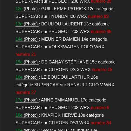
SUPERCAR sur PEUGEOT 208 WRX
numéro 29
12e
(Photo)
: GUILLERME PATRICK 12e catégorie
SUPERCAR sur HYUNDAI I20 WRX
numéro 83
13e
(Photo)
: BOULIOU LAURENT 13e catégorie
SUPERCAR sur PEUGEOT 208 WRX
numéro 95
14e
(Photo)
: MEUNIER DAMIEN 14e catégorie
SUPERCAR sur VOLKSWAGEN POLO WRX
numéro 21
15e
(Photo)
: DE GANAY STÉPHANE 15e catégorie
SUPERCAR sur CITROEN DS 3 WRX
numéro 18
16e
(Photo)
: LE BOUDOUIL ARTHUR 16e
catégorie SUPERCAR sur RENAULT CLIO V WRX
numéro 27
17e
(Photo)
: ANNE EMMANUEL 17e catégorie
SUPERCAR sur PEUGEOT 208 WRX
numéro 6
18e
(Photo)
: KNAPICK HERVÉ 18e catégorie
SUPERCAR sur CITROEN DS3 WRX
numéro 84
19e
(Photo)
: SPAMPINATO OLIIVIER 19e