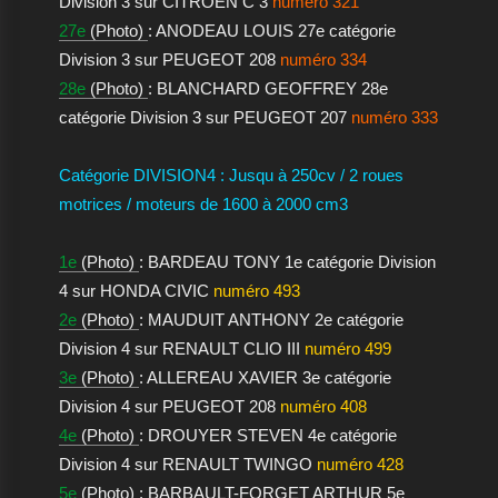
Division 3 sur CITROEN C 3
numéro 321
27e
(Photo)
: ANODEAU LOUIS 27e catégorie
Division 3 sur PEUGEOT 208
numéro 334
28e
(Photo)
: BLANCHARD GEOFFREY 28e
catégorie Division 3 sur PEUGEOT 207
numéro 333
Catégorie DIVISION4 : Jusqu à 250cv / 2 roues
motrices / moteurs de 1600 à 2000 cm3
1e
(Photo)
: BARDEAU TONY 1e catégorie Division
4 sur HONDA CIVIC
numéro 493
2e
(Photo)
: MAUDUIT ANTHONY 2e catégorie
Division 4 sur RENAULT CLIO III
numéro 499
3e
(Photo)
: ALLEREAU XAVIER 3e catégorie
Division 4 sur PEUGEOT 208
numéro 408
4e
(Photo)
: DROUYER STEVEN 4e catégorie
Division 4 sur RENAULT TWINGO
numéro 428
5e
(Photo)
: BARBAULT-FORGET ARTHUR 5e