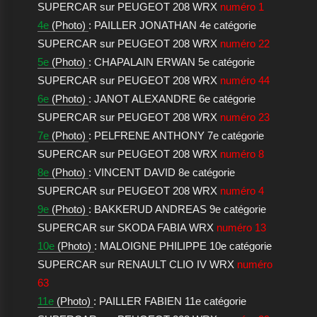
SUPERCAR sur PEUGEOT 208 WRX
numéro 1
4e
(Photo)
: PAILLER JONATHAN 4e catégorie
SUPERCAR sur PEUGEOT 208 WRX
numéro 22
5e
(Photo)
: CHAPALAIN ERWAN 5e catégorie
SUPERCAR sur PEUGEOT 208 WRX
numéro 44
6e
(Photo)
: JANOT ALEXANDRE 6e catégorie
SUPERCAR sur PEUGEOT 208 WRX
numéro 23
7e
(Photo)
: PELFRENE ANTHONY 7e catégorie
SUPERCAR sur PEUGEOT 208 WRX
numéro 8
8e
(Photo)
: VINCENT DAVID 8e catégorie
SUPERCAR sur PEUGEOT 208 WRX
numéro 4
9e
(Photo)
: BAKKERUD ANDREAS 9e catégorie
SUPERCAR sur SKODA FABIA WRX
numéro 13
10e
(Photo)
: MALOIGNE PHILIPPE 10e catégorie
SUPERCAR sur RENAULT CLIO IV WRX
numéro
63
11e
(Photo)
: PAILLER FABIEN 11e catégorie