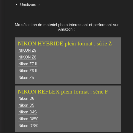
Unidivers.fr
Ma sélection de materiel photo interessant et performant sur
Amazon :
NIKON HYBRIDE plein format : série Z
NIKON Z9
NIKON Z8
Nikon Z7 II
Nikon Z6 III
Nikon Z5
NIKON REFLEX plein format : série F
Nikon D6
Nikon D5
Nikon D4S
Nikon D850
Nikon D780