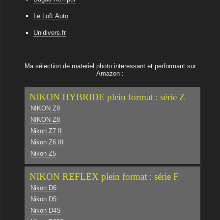
Le Loft Auto
Unidivers.fr
Ma sélection de materiel photo interessant et performant sur
Amazon :
NIKON HYBRIDE plein format : série Z
NIKON Z9
NIKON Z8
Nikon Z7 II
Nikon Z6 III
Nikon Z5
NIKON REFLEX plein format : série F
Nikon D6
Nikon D5
Nikon D4S