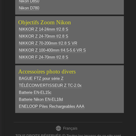
Nikon D850
Nikon D780
Objectifs Zoom Nikon
NIKKOR Z 14-24mm f/2.8 S
NIKKOR Z 24-70mm f/2.8 S
NIKKOR Z 70-200mm f/2.8 S VR
NIKKOR Z 100-400mm f/4.5-5.6 VR S
NIKKOR F 24-70mm f/2.8 S
Accessoires photo divers
BAGUE FTZ pour série Z
TÉLÉCONVERTISSEUR Z TC-2.0x
Batterie EN-EL15c
Batterie Nikon EN-EL18d
ENELOOP Piles Rechargeables AAA

Français
TOUS DROITS RÉSERVÉS Ⓒ Toutes les images de ce site sont