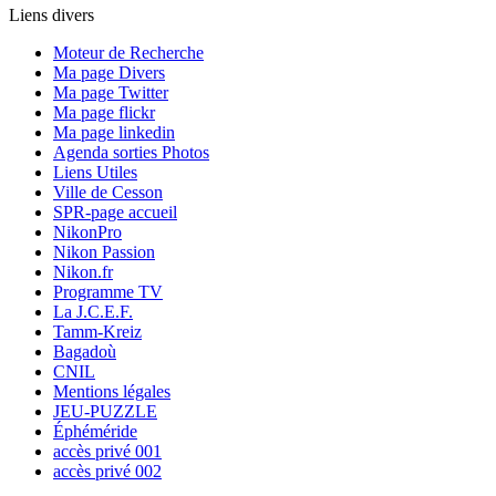
Liens divers
Moteur de Recherche
Ma page Divers
Ma page Twitter
Ma page flickr
Ma page linkedin
Agenda sorties Photos
Liens Utiles
Ville de Cesson
SPR-page accueil
NikonPro
Nikon Passion
Nikon.fr
Programme TV
La J.C.E.F.
Tamm-Kreiz
Bagadoù
CNIL
Mentions légales
JEU-PUZZLE
Éphéméride
accès privé 001
accès privé 002