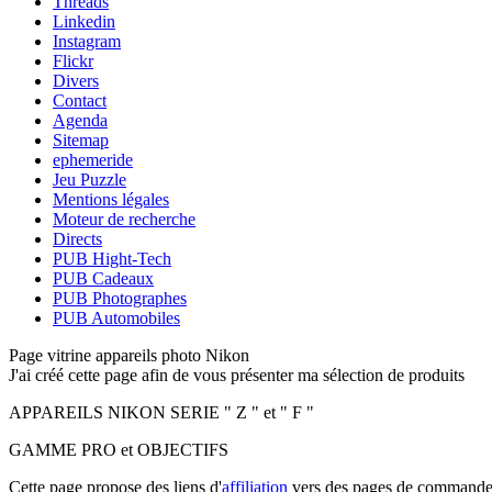
Threads
Linkedin
Instagram
Flickr
Divers
Contact
Agenda
Sitemap
ephemeride
Jeu Puzzle
Mentions légales
Moteur de recherche
Directs
PUB Hight-Tech
PUB Cadeaux
PUB Photographes
PUB Automobiles
Page vitrine appareils photo Nikon
J'ai créé cette page afin de vous présenter ma sélection de produits
APPAREILS NIKON SERIE " Z " et " F "
GAMME PRO et OBJECTIFS
Cette page propose des liens d'
affiliation
vers des pages de commande 