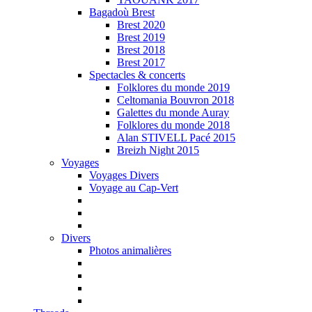
Bagadoù Brest
Brest 2020
Brest 2019
Brest 2018
Brest 2017
Spectacles & concerts
Folklores du monde 2019
Celtomania Bouvron 2018
Galettes du monde Auray
Folklores du monde 2018
Alan STIVELL Pacé 2015
Breizh Night 2015
Voyages
Voyages Divers
Voyage au Cap-Vert
Divers
Photos animalières