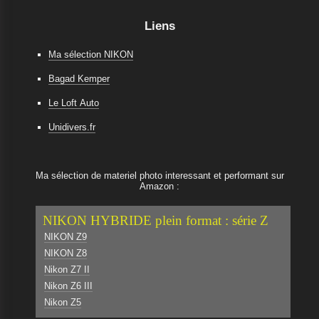
Liens
Ma sélection NIKON
Bagad Kemper
Le Loft Auto
Unidivers.fr
Ma sélection de materiel photo interessant et performant sur
Amazon :
NIKON HYBRIDE plein format : série Z
NIKON Z9
NIKON Z8
Nikon Z7 II
Nikon Z6 III
Nikon Z5