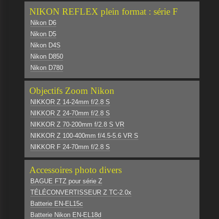
NIKON REFLEX plein format : série F
Nikon D6
Nikon D5
Nikon D4S
Nikon D850
Nikon D780
Objectifs Zoom Nikon
NIKKOR Z 14-24mm f/2.8 S
NIKKOR Z 24-70mm f/2.8 S
NIKKOR Z 70-200mm f/2.8 S VR
NIKKOR Z 100-400mm f/4.5-5.6 VR S
NIKKOR F 24-70mm f/2.8 S
Accessoires photo divers
BAGUE FTZ pour série Z
TÉLÉCONVERTISSEUR Z TC-2.0x
Batterie EN-EL15c
Batterie Nikon EN-EL18d