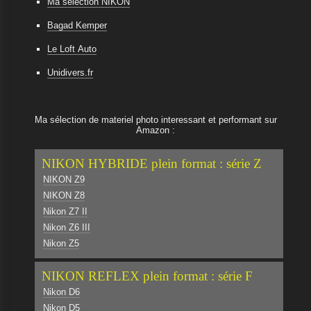
Ma sélection NIKON
Bagad Kemper
Le Loft Auto
Unidivers.fr
Ma sélection de materiel photo interessant et performant sur
Amazon :
NIKON HYBRIDE plein format : série Z
NIKON Z9
NIKON Z8
Nikon Z7 II
Nikon Z6 III
Nikon Z5
NIKON REFLEX plein format : série F
Nikon D6
Nikon D5