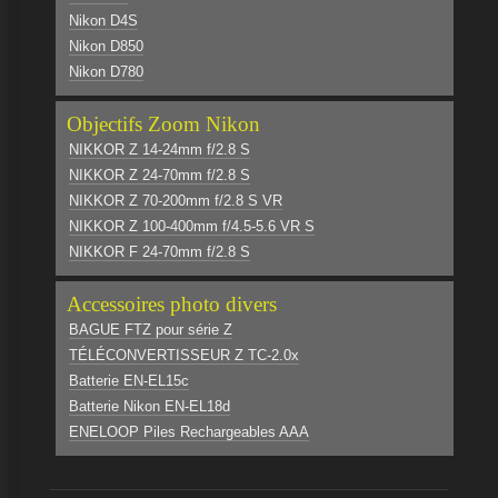
Nikon D4S
Nikon D850
Nikon D780
Objectifs Zoom Nikon
NIKKOR Z 14-24mm f/2.8 S
NIKKOR Z 24-70mm f/2.8 S
NIKKOR Z 70-200mm f/2.8 S VR
NIKKOR Z 100-400mm f/4.5-5.6 VR S
NIKKOR F 24-70mm f/2.8 S
Accessoires photo divers
BAGUE FTZ pour série Z
TÉLÉCONVERTISSEUR Z TC-2.0x
Batterie EN-EL15c
Batterie Nikon EN-EL18d
ENELOOP Piles Rechargeables AAA