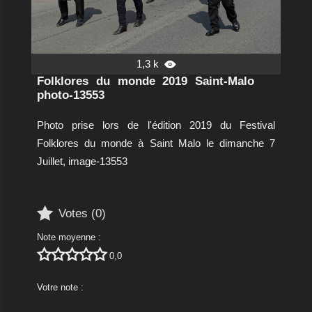
1,3 k

Folklores du monde 2019 Saint-Malo
photo-13553
Photo prise lors de l'édition 2019 du Festival
Folklores du monde à Saint Malo le dimanche 7
Juillet, image-13553

Votes (
0
)
Note moyenne :





0,0
Votre note :




