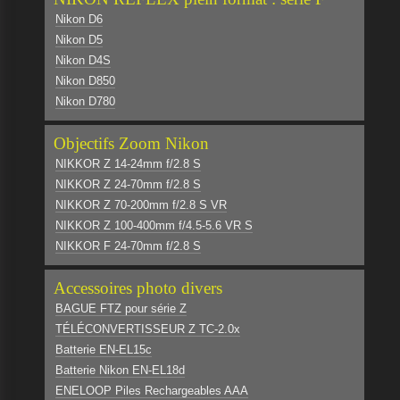
Nikon D6
Nikon D5
Nikon D4S
Nikon D850
Nikon D780
Objectifs Zoom Nikon
NIKKOR Z 14-24mm f/2.8 S
NIKKOR Z 24-70mm f/2.8 S
NIKKOR Z 70-200mm f/2.8 S VR
NIKKOR Z 100-400mm f/4.5-5.6 VR S
NIKKOR F 24-70mm f/2.8 S
Accessoires photo divers
BAGUE FTZ pour série Z
TÉLÉCONVERTISSEUR Z TC-2.0x
Batterie EN-EL15c
Batterie Nikon EN-EL18d
ENELOOP Piles Rechargeables AAA