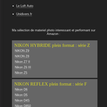
Le Loft Auto
Unidivers.fr
Ma sélection de materiel photo interessant et performant sur
Amazon :
NIKON HYBRIDE plein format : série Z
NIKON Z9
NIKON Z8
Nikon Z7 II
Nikon Z6 III
Nikon Z5
NIKON REFLEX plein format : série F
Nikon D6
Nikon D5
Nikon D4S
Nikon D850