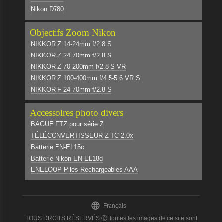
Nikon D780
Objectifs Zoom Nikon
NIKKOR Z 14-24mm f/2.8 S
NIKKOR Z 24-70mm f/2.8 S
NIKKOR Z 70-200mm f/2.8 S VR
NIKKOR Z 100-400mm f/4.5-5.6 VR S
NIKKOR F 24-70mm f/2.8 S
Accessoires photo divers
BAGUE FTZ pour série Z
TÉLÉCONVERTISSEUR Z TC-2.0x
Batterie EN-EL15c
Batterie Nikon EN-EL18d
ENELOOP Piles Rechargeables AAA

Français
TOUS DROITS RÉSERVÉS Ⓒ Toutes les images de ce site sont