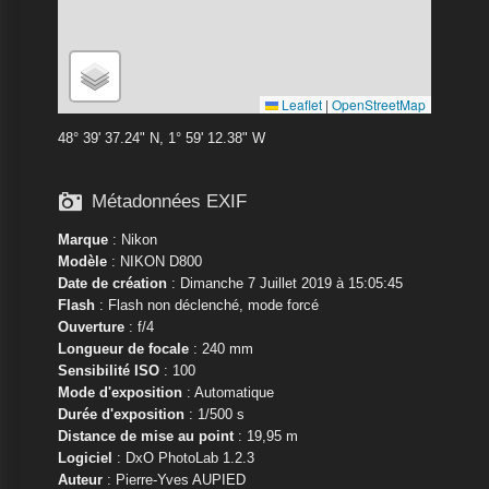
Leaflet
|
OpenStreetMap
48° 39' 37.24" N, 1° 59' 12.38" W

Métadonnées EXIF
Marque
:
Nikon
Modèle
:
NIKON D800
Date de création
: Dimanche 7 Juillet 2019 à 15:05:45
Flash
: Flash non déclenché, mode forcé
Ouverture
: f/4
Longueur de focale
: 240 mm
Sensibilité ISO
: 100
Mode d'exposition
: Automatique
Durée d'exposition
: 1/500 s
Distance de mise au point
: 19,95 m
Logiciel
: DxO PhotoLab 1.2.3
Auteur
: Pierre-Yves AUPIED