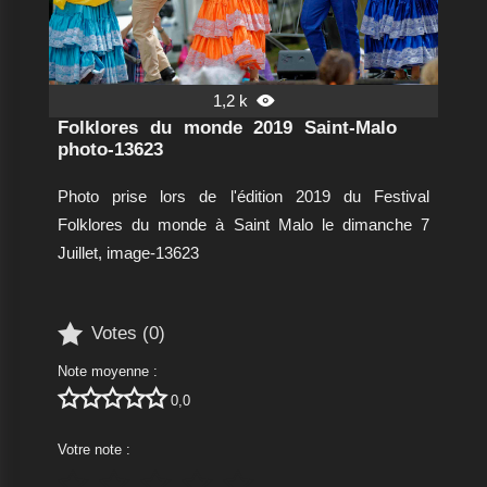
1,2 k

Folklores du monde 2019 Saint-Malo
photo-13623
Photo prise lors de l'édition 2019 du Festival
Folklores du monde à Saint Malo le dimanche 7
Juillet, image-13623

Votes (
0
)
Note moyenne :





0,0
Votre note :




