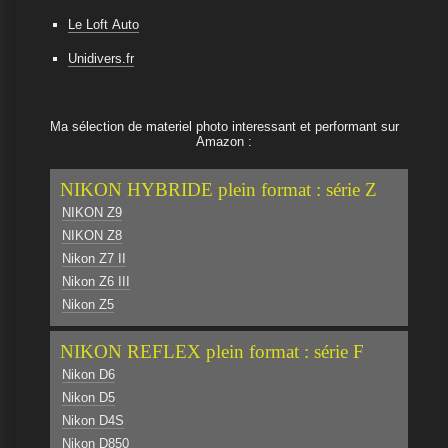
Le Loft Auto
Unidivers.fr
Ma sélection de materiel photo interessant et performant sur
Amazon :
NIKON HYBRIDE plein format : série Z
NIKON Z9
NIKON Z8
Nikon Z7 II
Nikon Z6 III
Nikon Z5
NIKON REFLEX plein format : série F
Nikon D6
Nikon D5
Nikon D4S
Nikon D850