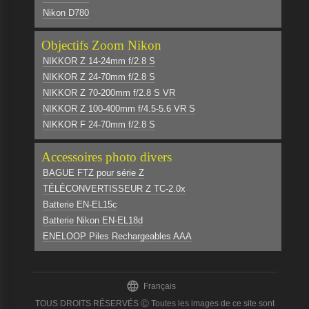
Nikon D780
Objectifs Zoom Nikon
NIKKOR Z 14-24mm f/2.8 S
NIKKOR Z 24-70mm f/2.8 S
NIKKOR Z 70-200mm f/2.8 S VR
NIKKOR Z 100-400mm f/4.5-5.6 VR S
NIKKOR F 24-70mm f/2.8 S
Accessoires photo divers
BAGUE FTZ pour série Z
TÉLÉCONVERTISSEUR Z TC-2.0x
Batterie EN-EL15c
Batterie Nikon EN-EL18d
ENELOOP Piles Rechargeables AAA

Français
TOUS DROITS RÉSERVÉS Ⓒ Toutes les images de ce site sont