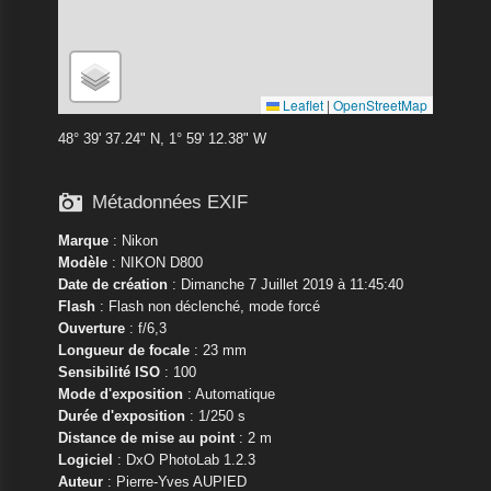
Leaflet
|
OpenStreetMap
48° 39' 37.24" N, 1° 59' 12.38" W

Métadonnées EXIF
Marque
:
Nikon
Modèle
:
NIKON D800
Date de création
: Dimanche 7 Juillet 2019 à 11:45:40
Flash
: Flash non déclenché, mode forcé
Ouverture
: f/6,3
Longueur de focale
: 23 mm
Sensibilité ISO
: 100
Mode d'exposition
: Automatique
Durée d'exposition
: 1/250 s
Distance de mise au point
: 2 m
Logiciel
: DxO PhotoLab 1.2.3
Auteur
: Pierre-Yves AUPIED