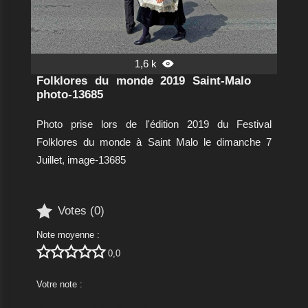
1,6 k

Folklores du monde 2019 Saint-Malo
photo-13685
Photo prise lors de l'édition 2019 du Festival
Folklores du monde à Saint Malo le dimanche 7
Juillet, image-13685

Votes (
0
)
Note moyenne :





0,0
Votre note :




