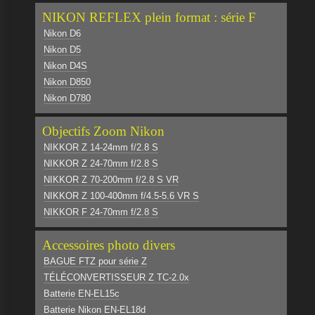
NIKON REFLEX plein format : série F
Nikon D6
Nikon D5
Nikon D4S
Nikon D850
Nikon D780
Objectifs Zoom Nikon
NIKKOR Z 14-24mm f/2.8 S
NIKKOR Z 24-70mm f/2.8 S
NIKKOR Z 70-200mm f/2.8 S VR
NIKKOR Z 100-400mm f/4.5-5.6 VR S
NIKKOR F 24-70mm f/2.8 S
Accessoires photo divers
BAGUE FTZ pour série Z
TÉLÉCONVERTISSEUR Z TC-2.0x
Batterie EN-EL15c
Batterie Nikon EN-EL18d