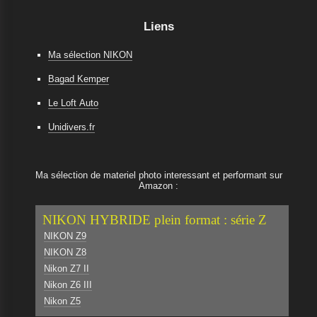
Liens
Ma sélection NIKON
Bagad Kemper
Le Loft Auto
Unidivers.fr
Ma sélection de materiel photo interessant et performant sur
Amazon :
NIKON HYBRIDE plein format : série Z
NIKON Z9
NIKON Z8
Nikon Z7 II
Nikon Z6 III
Nikon Z5