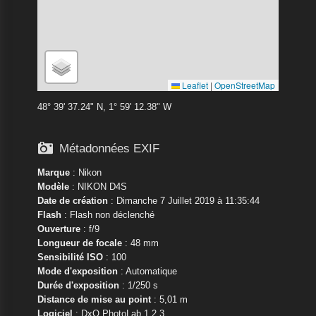
Leaflet
|
OpenStreetMap
48° 39' 37.24" N, 1° 59' 12.38" W

Métadonnées EXIF
Marque
:
Nikon
Modèle
:
NIKON D4S
Date de création
: Dimanche 7 Juillet 2019 à 11:35:44
Flash
: Flash non déclenché
Ouverture
: f/9
Longueur de focale
: 48 mm
Sensibilité ISO
: 100
Mode d'exposition
: Automatique
Durée d'exposition
: 1/250 s
Distance de mise au point
: 5,01 m
Logiciel
: DxO PhotoLab 1.2.3