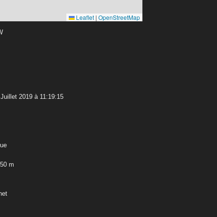
Leaflet
|
OpenStreetMap
 W
uillet 2019 à 11:19:15
que
,50 m
net