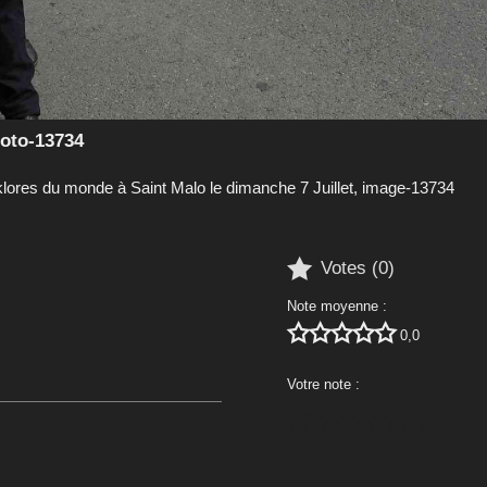
hoto-13734
olklores du monde à Saint Malo le dimanche 7 Juillet, image-13734

Votes (
0
)
Note moyenne :





0,0
Votre note :




