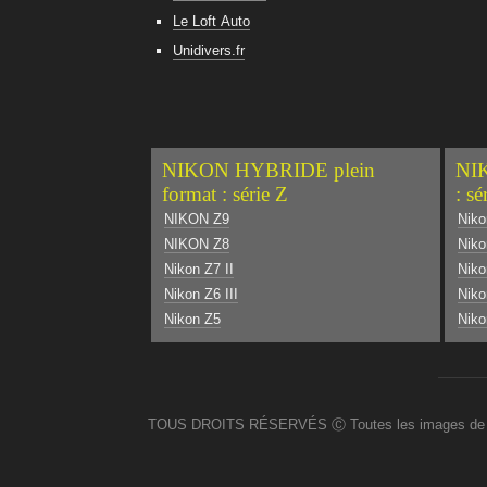
Le Loft Auto
Unidivers.fr
NIKON HYBRIDE plein
NIK
format : série Z
: sé
NIKON Z9
Niko
NIKON Z8
Niko
Nikon Z7 II
Nik
Nikon Z6 III
Niko
Nikon Z5
Niko
TOUS DROITS RÉSERVÉS Ⓒ Toutes les images de ce site