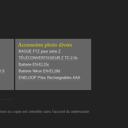
Accessoires photo divers
BAGUE FTZ pour série Z
TÉLÉCONVERTISSEUR Z TC-2.0x
Batterie EN-EL15c
R S
Batterie Nikon EN-EL18d
ENELOOP Piles Rechargeables AAA
on ou copie est interdite sans l'accord du webmaster