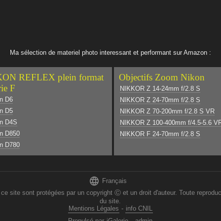
Ma sélection de materiel photo interessant et performant sur Amazon :
ON REFLEX plein format
Objectifs Zoom Nikon
rie F
NIKKOR Z 14-24mm f/2.8 S
n D6
NIKKOR Z 24-70mm f/2.8 S
n D5
NIKKOR Z 70-200mm f/2.8 S VR
on D4S
NIKKOR Z 100-400mm f/4.5-5.6 V
n D850
NIKKOR F 24-70mm f/2.8 S
n D780

Français
 sont protégées par un copyright Ⓒ et un droit d'auteur. Toute reproducti
du site.
Mentions Légales
-
info CNIL
Propulsé par
iGalerie
-
admin