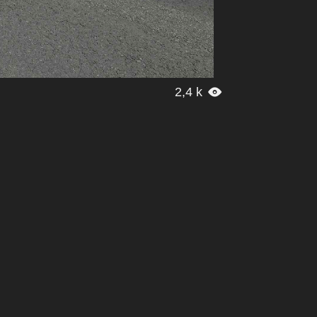
2,4 k
