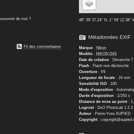
souvenir de moi ?
48° 39' 37.24" N, 1° 59' 12.38"

Métadonnées EXIF

Fil des commentaires
Marque
:
Nikon
Modèle
:
NIKON D4S
Date de création
: Dimanche 7 J
Flash
: Flash non déclenché
Ouverture
: f/9
Longueur de focale
: 24 mm
Sensibilité ISO
: 100
Mode d'exposition
: Automati
Durée d'exposition
: 1/250 s
Distance de mise au point
: 1
Logiciel
: DxO PhotoLab 1.2.3
Auteur
: Pierre-Yves AUPIED
Copyright
: copyright@aupied.