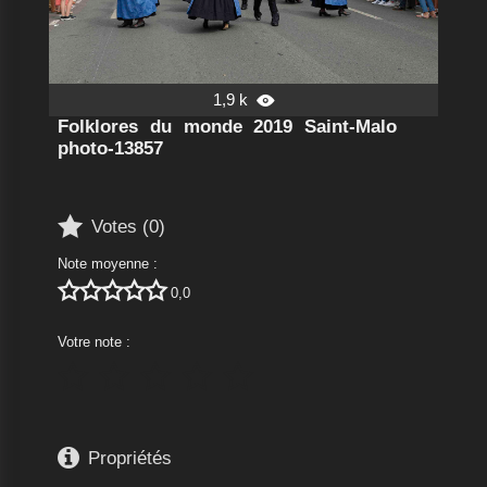
1,9 k

Folklores du monde 2019 Saint-Malo
photo-13857

Votes (
0
)
Note moyenne :





0,0
Votre note :






Propriétés