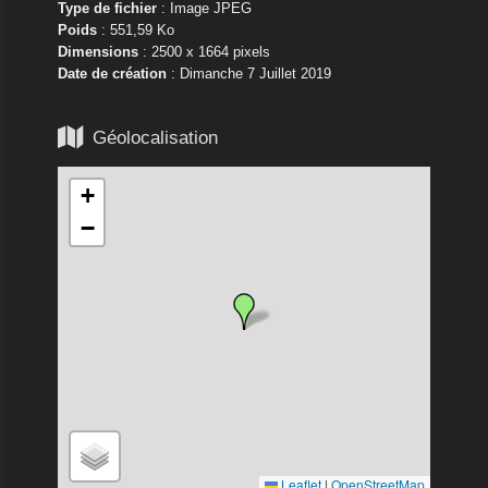
Type de fichier
: Image JPEG
Poids
: 551,59 Ko
Dimensions
: 2500 x 1664 pixels
Date de création
:
Dimanche 7 Juillet 2019

Géolocalisation
+
−
Leaflet
|
OpenStreetMap