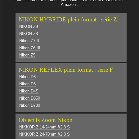
Amazon :
NIKON HYBRIDE plein format : série Z
NIKON Z9
NIKON Z8
Nikon Z7 II
Nikon Z6 III
Nikon Z5
NIKON REFLEX plein format : série F
Nikon D6
Nikon D5
Nikon D4S
Nikon D850
Nikon D780
Objectifs Zoom Nikon
NIKKOR Z 14-24mm f/2.8 S
NIKKOR Z 24-70mm f/2.8 S