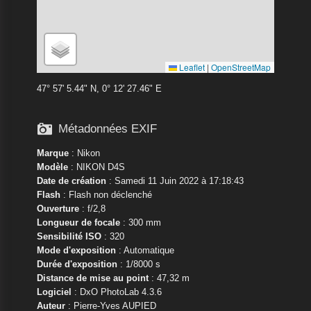
Leaflet
|
OpenStreetMap
47° 57' 5.44" N, 0° 12' 27.46" E

Métadonnées EXIF
Marque
:
Nikon
Modèle
:
NIKON D4S
Date de création
: Samedi 11 Juin 2022 à 17:18:43
Flash
: Flash non déclenché
Ouverture
: f/2,8
Longueur de focale
: 300 mm
Sensibilité ISO
: 320
Mode d'exposition
: Automatique
Durée d'exposition
: 1/8000 s
Distance de mise au point
: 47,32 m
Logiciel
: DxO PhotoLab 4.3.6
Auteur
: Pierre-Yves AUPIED