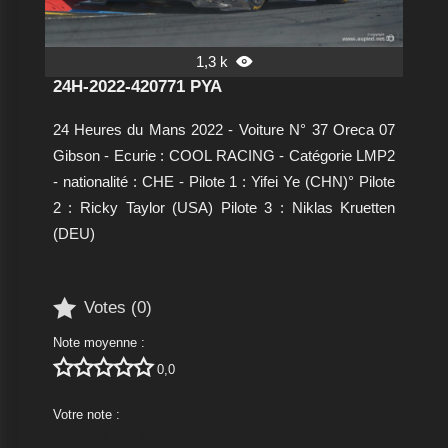
1,3 k

24H-2022-420771 PYA
24 Heures du Mans 2022 - Voiture N° 37 Oreca 07
Gibson - Ecurie : COOL RACING - Catégorie LMP2
- nationalité : CHE - Pilote 1 : Yifei Ye (CHN)° Pilote
2 : Ricky Taylor (USA) Pilote 3 : Niklas Kruetten
(DEU)

Votes (
0
)
Note moyenne :





0,0
Votre note :




