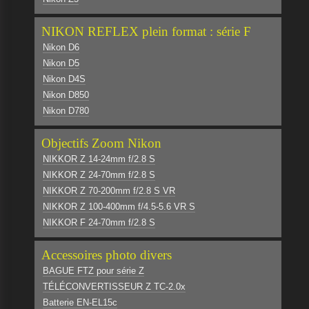
NIKON REFLEX plein format : série F
Nikon D6
Nikon D5
Nikon D4S
Nikon D850
Nikon D780
Objectifs Zoom Nikon
NIKKOR Z 14-24mm f/2.8 S
NIKKOR Z 24-70mm f/2.8 S
NIKKOR Z 70-200mm f/2.8 S VR
NIKKOR Z 100-400mm f/4.5-5.6 VR S
NIKKOR F 24-70mm f/2.8 S
Accessoires photo divers
BAGUE FTZ pour série Z
TÉLÉCONVERTISSEUR Z TC-2.0x
Batterie EN-EL15c