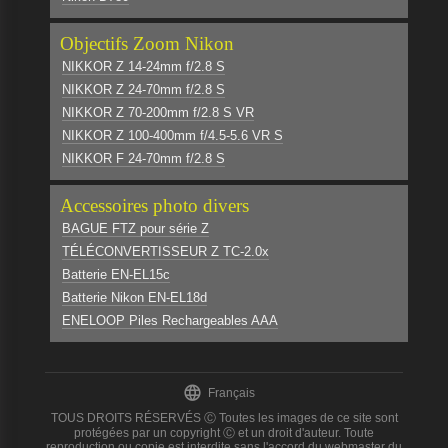
Objectifs Zoom Nikon
NIKKOR Z 14-24mm f/2.8 S
NIKKOR Z 24-70mm f/2.8 S
NIKKOR Z 70-200mm f/2.8 S VR
NIKKOR Z 100-400mm f/4.5-5.6 VR S
NIKKOR F 24-70mm f/2.8 S
Accessoires photo divers
BAGUE FTZ pour série Z
TÉLÉCONVERTISSEUR Z TC-2.0x
Batterie EN-EL15c
Batterie Nikon EN-EL18d
ENELOOP Piles Rechargeables AAA

Français
TOUS DROITS RÉSERVÉS Ⓒ Toutes les images de ce site sont
protégées par un copyright Ⓒ et un droit d'auteur. Toute
reproduction ou copie est interdite sans l'accord du webmaster du