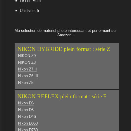
Le Loft Auto
Unidivers.fr
Ma sélection de materiel photo interessant et performant sur
Amazon :
NIKON HYBRIDE plein format : série Z
NIKON Z9
NIKON Z8
Nikon Z7 II
Nikon Z6 III
Nikon Z5
NIKON REFLEX plein format : série F
Nikon D6
Nikon D5
Nikon D4S
Nikon D850
Nikon D780