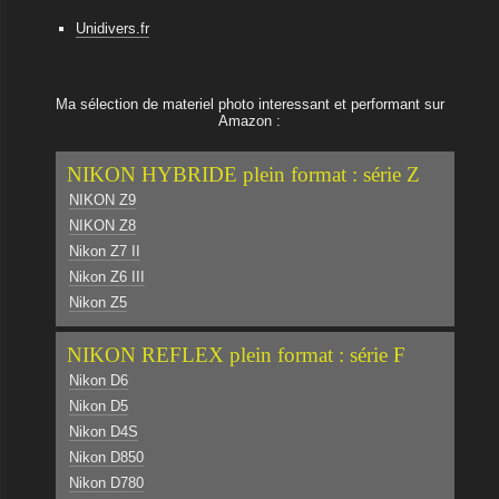
Unidivers.fr
Ma sélection de materiel photo interessant et performant sur
Amazon :
NIKON HYBRIDE plein format : série Z
NIKON Z9
NIKON Z8
Nikon Z7 II
Nikon Z6 III
Nikon Z5
NIKON REFLEX plein format : série F
Nikon D6
Nikon D5
Nikon D4S
Nikon D850
Nikon D780