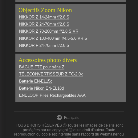
Objectifs Zoom Nikon
NIKKOR Z 14-24mm f/2.8 S
NIKKOR Z 24-70mm f/2.8 S
NIKKOR Z 70-200mm f/2.8 S VR
NIKKOR Z 100-400mm f/4.5-5.6 VR S
NIKKOR F 24-70mm f/2.8 S
Accessoires photo divers
BAGUE FTZ pour série Z
TÉLÉCONVERTISSEUR Z TC-2.0x
Batterie EN-EL15c
Batterie Nikon EN-EL18d
ENELOOP Piles Rechargeables AAA

Français
TOUS DROITS RÉSERVÉS Ⓒ Toutes les images de ce site sont
protégées par un copyright Ⓒ et un droit d'auteur. Toute
reproduction ou copie est interdite sans l'accord du webmaster du