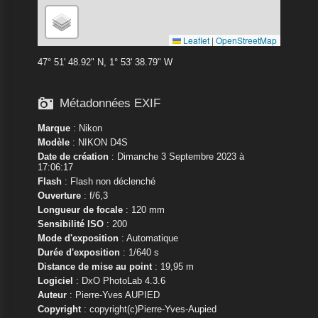
Leaflet
|
OpenStreetMap
47° 51' 48.92" N, 1° 53' 38.79" W

Métadonnées EXIF
Marque
:
Nikon
Modèle
:
NIKON D4S
Date de création
: Dimanche 3 Septembre 2023 à
17:06:17
Flash
: Flash non déclenché
Ouverture
: f/6,3
Longueur de focale
: 120 mm
Sensibilité ISO
: 200
Mode d'exposition
: Automatique
Durée d'exposition
: 1/640 s
Distance de mise au point
: 19,95 m
Logiciel
: DxO PhotoLab 4.3.6
Auteur
: Pierre-Yves AUPIED
Copyright
: copyright(c)Pierre-Yves-Aupied