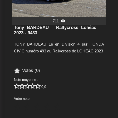
711

Tony BARDEAU - Rallycross Lohéac
2023 - 9433
TONY BARDEAU 1e en Division 4 sur HONDA
CIVIC numéro 493 au Rallycross de LOHÉAC 2023

Votes (
0
)
Note moyenne :





0,0
Votre note :




