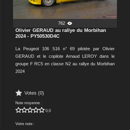
762

Olivier GERAUD au rallye du Morbihan
2024 - PY50530D4C
La Peugeot 106 S16 n° 69 pilotée par Olivier
GERAUD et le copilote Arnaud LEROY dans le
groupe F RC5 en classe N2 au rallye du Morbihan
2024

Votes (
0
)
Note moyenne :





0,0
Votre note :