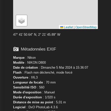
Leaflet
|
OpenStreetMap
47° 41' 50.64" N, 2° 21' 45.89" W

Métadonnées EXIF
Marque
:
Nikon
Modèle
:
NIKON D800
Date de création
: Dimanche 5 Mai 2024 à 15:36:07
Flash
: Flash non déclenché, mode forcé
Ouverture
: f/6,3
Longueur de focale
: 70 mm
Sensibilité ISO
: 560
Mode d'exposition
: Manuel
Durée d'exposition
: 1/320 s
Distance de mise au point
: 5,01 m
Logiciel
: DxO PhotoLab 4.3.6