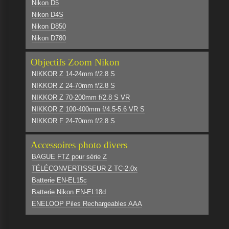
Nikon D5
Nikon D4S
Nikon D850
Nikon D780
Objectifs Zoom Nikon
NIKKOR Z 14-24mm f/2.8 S
NIKKOR Z 24-70mm f/2.8 S
NIKKOR Z 70-200mm f/2.8 S VR
NIKKOR Z 100-400mm f/4.5-5.6 VR S
NIKKOR F 24-70mm f/2.8 S
Accessoires photo divers
BAGUE FTZ pour série Z
TÉLÉCONVERTISSEUR Z TC-2.0x
Batterie EN-EL15c
Batterie Nikon EN-EL18d
ENELOOP Piles Rechargeables AAA