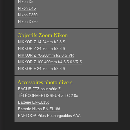
Nikon D5
Nikon D4S
Nikon D850
Nikon D780
Objectifs Zoom Nikon
NIKKOR Z 14-24mm f/2.8 S
NIKKOR Z 24-70mm f/2.8 S
NIKKOR Z 70-200mm f/2.8 S VR
NIKKOR Z 100-400mm f/4.5-5.6 VR S
NIKKOR F 24-70mm f/2.8 S
Accessoires photo divers
BAGUE FTZ pour série Z
TÉLÉCONVERTISSEUR Z TC-2.0x
Batterie EN-EL15c
Batterie Nikon EN-EL18d
ENELOOP Piles Rechargeables AAA