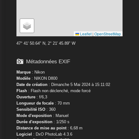
Leaflet
|
OpenStreetMap
47° 41' 50.64" N, 2° 21' 45.89" W

Métadonnées EXIF
Marque
:
Nikon
Modèle
:
NIKON D800
Date de création
: Dimanche 5 Mai 2024 à 15:11:02
Flash
: Flash non déclenché, mode forcé
Ouverture
: f/6,3
Longueur de focale
: 70 mm
Sensibilité ISO
: 360
Mode d'exposition
: Manuel
Durée d'exposition
: 1/250 s
Distance de mise au point
: 6,68 m
Logiciel
: DxO PhotoLab 4.3.6