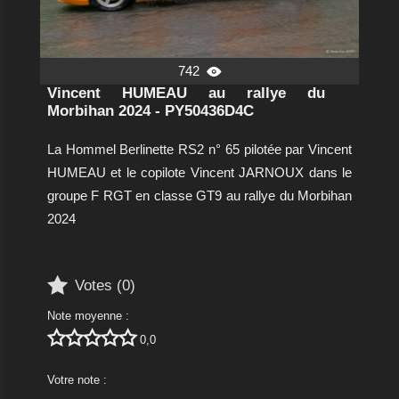
742

Vincent HUMEAU au rallye du
Morbihan 2024 - PY50436D4C
La Hommel Berlinette RS2 n° 65 pilotée par Vincent
HUMEAU et le copilote Vincent JARNOUX dans le
groupe F RGT en classe GT9 au rallye du Morbihan
2024

Votes (
0
)
Note moyenne :





0,0
Votre note :