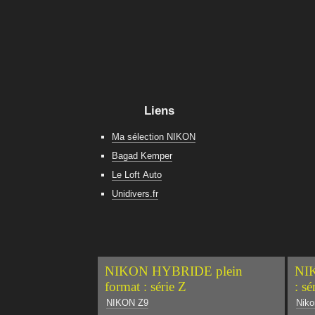
Liens
Ma sélection NIKON
Bagad Kemper
Le Loft Auto
Unidivers.fr
NIKON HYBRIDE plein
NIK
format : série Z
: sé
NIKON Z9
Niko