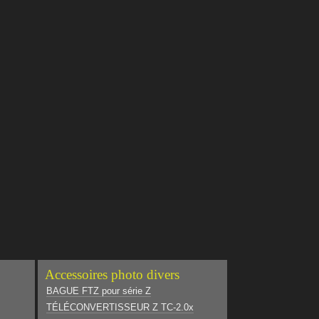
Accessoires photo divers
BAGUE FTZ pour série Z
TÉLÉCONVERTISSEUR Z TC-2.0x