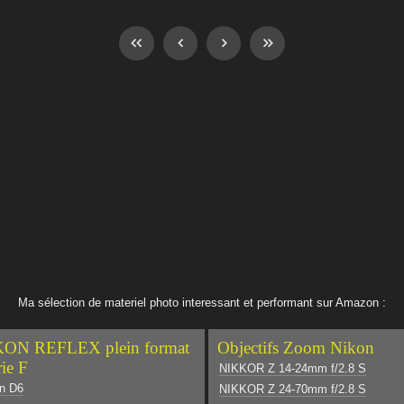
Ma sélection de materiel photo interessant et performant sur Amazon :
ON REFLEX plein format
Objectifs Zoom Nikon
rie F
NIKKOR Z 14-24mm f/2.8 S
n D6
NIKKOR Z 24-70mm f/2.8 S