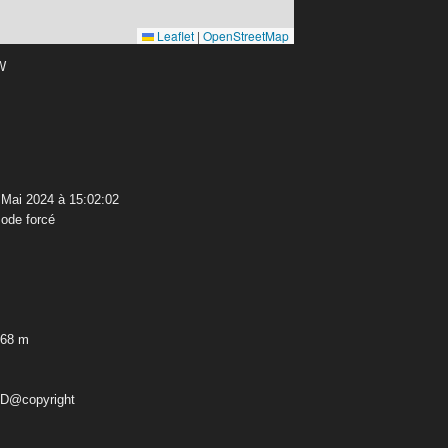
Leaflet
|
OpenStreetMap
 W
Mai 2024 à 15:02:02
ode forcé
,68 m
ED@copyright