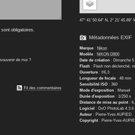
47° 41' 50.64" N, 2° 21' 45.89"
ont obligatoires.

Métadonnées EXIF
Marque
:
Nikon
Modèle
:
NIKON D800
souvenir de moi ?
Date de création
: Dimanche 5 
Flash
: Flash non déclenché, m
Ouverture
: f/6,3
Longueur de focale
: 48 mm
Sensibilité ISO
: 360

Fil des commentaires
Mode d'exposition
: Manuel
Durée d'exposition
: 1/250 s
Distance de mise au point
: 6
Logiciel
: DxO PhotoLab 4.3.6
Auteur
: Pierre-Yves AUPIED
Copyright
: Pierre-Yves-AUPI