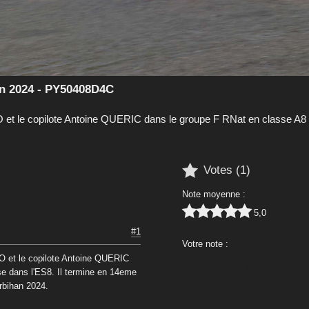
n 2024 - PY50408D4C
t le copilote Antoine QUERIC dans le groupe F RNat en classe A8 

Votes (
1
)
Note moyenne :





5,0
#1
Votre note :
 et le copilote Antoine QUERIC





se dans l'ES8. Il termine en 14eme
rbihan 2024.