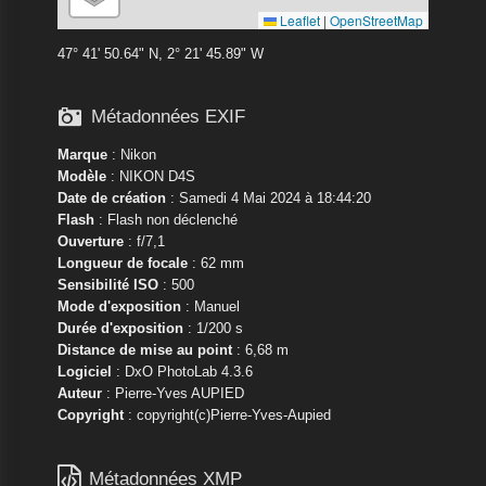
Leaflet
|
OpenStreetMap
47° 41' 50.64" N, 2° 21' 45.89" W

Métadonnées EXIF
Marque
:
Nikon
Modèle
:
NIKON D4S
Date de création
: Samedi 4 Mai 2024 à 18:44:20
Flash
: Flash non déclenché
Ouverture
: f/7,1
Longueur de focale
: 62 mm
Sensibilité ISO
: 500
Mode d'exposition
: Manuel
Durée d'exposition
: 1/200 s
Distance de mise au point
: 6,68 m
Logiciel
: DxO PhotoLab 4.3.6
Auteur
: Pierre-Yves AUPIED
Copyright
: copyright(c)Pierre-Yves-Aupied

Métadonnées XMP