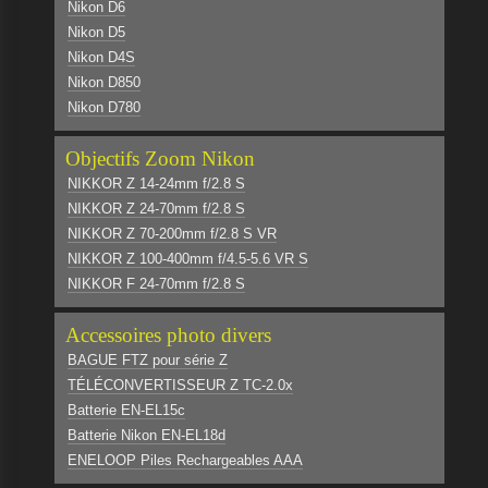
Nikon D6
Nikon D5
Nikon D4S
Nikon D850
Nikon D780
Objectifs Zoom Nikon
NIKKOR Z 14-24mm f/2.8 S
NIKKOR Z 24-70mm f/2.8 S
NIKKOR Z 70-200mm f/2.8 S VR
NIKKOR Z 100-400mm f/4.5-5.6 VR S
NIKKOR F 24-70mm f/2.8 S
Accessoires photo divers
BAGUE FTZ pour série Z
TÉLÉCONVERTISSEUR Z TC-2.0x
Batterie EN-EL15c
Batterie Nikon EN-EL18d
ENELOOP Piles Rechargeables AAA