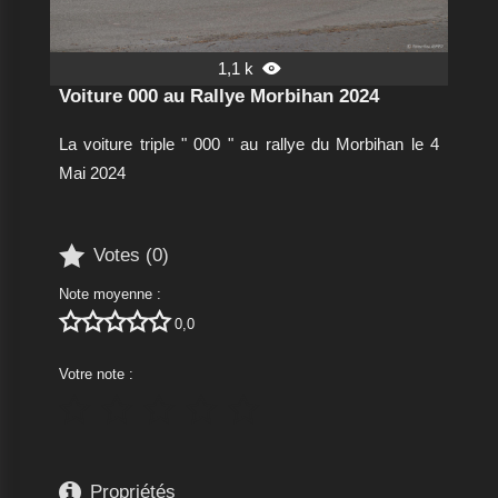
1,1 k

Voiture 000 au Rallye Morbihan 2024
La voiture triple " 000 " au rallye du Morbihan le 4
Mai 2024

Votes (
0
)
Note moyenne :





0,0
Votre note :






Propriétés