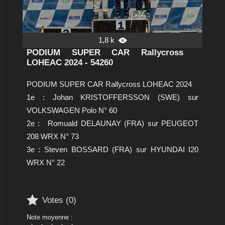
1,8 k

PODIUM SUPER CAR Rallycross
LOHEAC 2024 - 54260
PODIUM SUPER CAR Rallycross LOHEAC 2024
1e : Johan KRISTOFFERSSON (SWE) sur
VOLKSWAGEN Polo N° 60
2e :
Romuald DELAUNAY (FRA) sur PEUGEOT
208 WRX N° 73
3e : Steven BOSSARD (FRA) sur HYUNDAI I20
WRX N° 22

Votes (
0
)
Note moyenne :