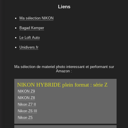
Liens
Ma sélection NIKON
Bagad Kemper
Le Loft Auto
Unidivers.fr
Ma sélection de materiel photo interessant et performant sur
Amazon :
NIKON HYBRIDE plein format : série Z
NIKON Z9
NIKON Z8
Nikon Z7 II
Nikon Z6 III
Nikon Z5