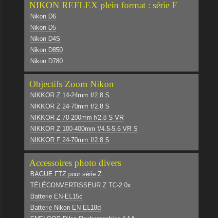
NIKON REFLEX plein format : série F
Nikon D6
Nikon D5
Nikon D4S
Nikon D850
Nikon D780
Objectifs Zoom Nikon
NIKKOR Z 14-24mm f/2.8 S
NIKKOR Z 24-70mm f/2.8 S
NIKKOR Z 70-200mm f/2.8 S VR
NIKKOR Z 100-400mm f/4.5-5.6 VR S
NIKKOR F 24-70mm f/2.8 S
Accessoires photo divers
BAGUE FTZ pour série Z
TÉLÉCONVERTISSEUR Z TC-2.0x
Batterie EN-EL15c
Batterie Nikon EN-EL18d