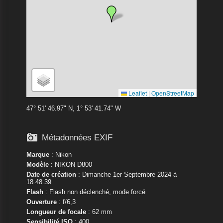
Leaflet
|
OpenStreetMap
47° 51' 46.97" N, 1° 53' 41.74" W

Métadonnées EXIF
Marque
:
Nikon
Modèle
:
NIKON D800
Date de création
: Dimanche 1er Septembre 2024 à
18:48:39
Flash
: Flash non déclenché, mode forcé
Ouverture
: f/6,3
Longueur de focale
: 62 mm
Sensibilité ISO
: 400