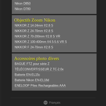
Nikon D850
Nikon D780
Objectifs Zoom Nikon
NIKKOR Z 14-24mm f/2.8 S
NIKKOR Z 24-70mm f/2.8 S
NIKKOR Z 70-200mm f/2.8 S VR
NIKKOR Z 100-400mm f/4.5-5.6 VR S
NIKKOR F 24-70mm f/2.8 S
Accessoires photo divers
BAGUE FTZ pour série Z
TÉLÉCONVERTISSEUR Z TC-2.0x
Batterie EN-EL15c
Batterie Nikon EN-EL18d
ENELOOP Piles Rechargeables AAA

Français