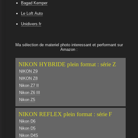
Bagad Kemper
Le Loft Auto
Unidivers.fr
Ma sélection de materiel photo interessant et performant sur
Amazon :
NIKON HYBRIDE plein format : série Z
NIKON Z9
NIKON Z8
Nikon Z7 II
Nikon Z6 III
Nikon Z5
NIKON REFLEX plein format : série F
Nikon D6
Nikon D5
Nikon D4S