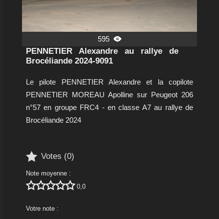
595

PENNETIER Alexandre au rallye de
Brocéliande 2024-9091
Le pilote PENNETIER Alexandre et la copilote
PENNETIER MOREAU Apolline sur Peugeot 206
n°57 en groupe FRC4 - en classe A7 au rallye de
Brocéliande 2024

Votes (
0
)
Note moyenne :





0,0
Votre note :