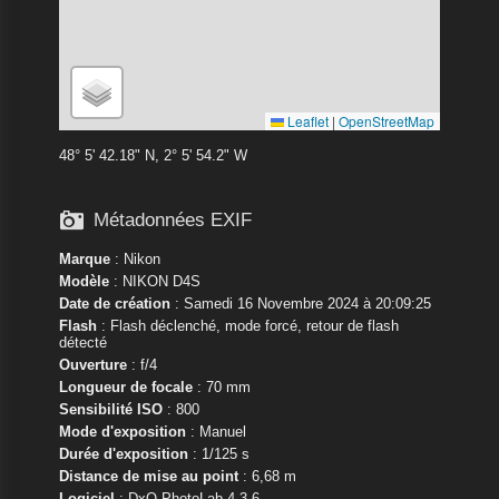
Leaflet
|
OpenStreetMap
48° 5' 42.18" N, 2° 5' 54.2" W

Métadonnées EXIF
Marque
:
Nikon
Modèle
:
NIKON D4S
Date de création
: Samedi 16 Novembre 2024 à 20:09:25
Flash
: Flash déclenché, mode forcé, retour de flash
détecté
Ouverture
: f/4
Longueur de focale
: 70 mm
Sensibilité ISO
: 800
Mode d'exposition
: Manuel
Durée d'exposition
: 1/125 s
Distance de mise au point
: 6,68 m
Logiciel
: DxO PhotoLab 4.3.6