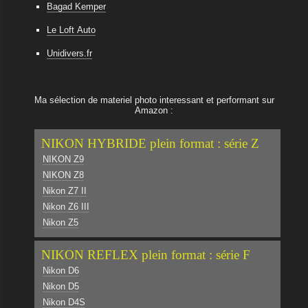
Bagad Kemper
Le Loft Auto
Unidivers.fr
Ma sélection de materiel photo interessant et performant sur
Amazon :
NIKON HYBRIDE plein format : série Z
NIKON Z9
NIKON Z8
Nikon Z7 II
Nikon Z6 III
Nikon Z5
NIKON REFLEX plein format : série F
Nikon D6
Nikon D5
Nikon D4S