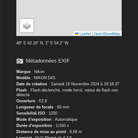
Leaflet
|
OpenStreetMap
48° 5' 42.18" N, 2° 5' 54.2" W

Métadonnées EXIF
Marque
:
Nikon
Modèle
:
NIKON D4S
Date de création
: Samedi 16 Novembre 2024 à 19:18:37
Flash
: Flash déclenché, mode forcé, retour de flash non
détecté
Ouverture
: f/2,8
Longueur de focale
: 60 mm
Sensibilité ISO
: 1250
Mode d'exposition
: Automatique
Durée d'exposition
: 1/160 s
Distance de mise au point
: 6,68 m
Logiciel
: DxO PhotoLab 4.3.6