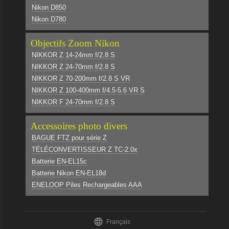
Nikon D850
Nikon D780
Objectifs Zoom Nikon
NIKKOR Z 14-24mm f/2.8 S
NIKKOR Z 24-70mm f/2.8 S
NIKKOR Z 70-200mm f/2.8 S VR
NIKKOR Z 100-400mm f/4.5-5.6 VR S
NIKKOR F 24-70mm f/2.8 S
Accessoires photo divers
BAGUE FTZ pour série Z
TÉLÉCONVERTISSEUR Z TC-2.0x
Batterie EN-EL15c
Batterie Nikon EN-EL18d
ENELOOP Piles Rechargeables AAA

Français