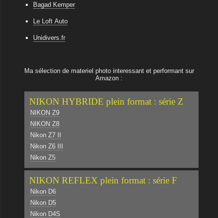
Bagad Kemper
Le Loft Auto
Unidivers.fr
Ma sélection de materiel photo interessant et performant sur
Amazon :
NIKON HYBRIDE plein format : série Z
NIKON Z9
NIKON Z8
Nikon Z7 II
Nikon Z6 III
Nikon Z5
NIKON REFLEX plein format : série F
Nikon D6
Nikon D5
Nikon D4S