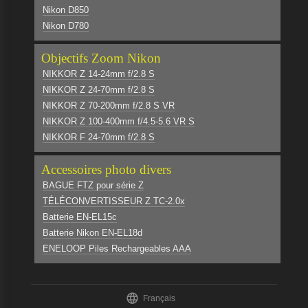
Nikon D850
Nikon D780
Objectifs Zoom Nikon
NIKKOR Z 14-24mm f/2.8 S
NIKKOR Z 24-70mm f/2.8 S
NIKKOR Z 70-200mm f/2.8 S VR
NIKKOR Z 100-400mm f/4.5-5.6 VR S
NIKKOR F 24-70mm f/2.8 S
Accessoires photo divers
BAGUE FTZ pour série Z
TÉLÉCONVERTISSEUR Z TC-2.0x
Batterie EN-EL15c
Batterie Nikon EN-EL18d
ENELOOP Piles Rechargeables AAA

Français