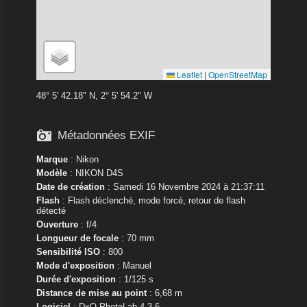
Leaflet
|
OpenStreetMap
48° 5' 42.18" N, 2° 5' 54.2" W

Métadonnées EXIF
Marque
:
Nikon
Modèle
:
NIKON D4S
Date de création
: Samedi 16 Novembre 2024 à 21:37:11
Flash
: Flash déclenché, mode forcé, retour de flash
détecté
Ouverture
: f/4
Longueur de focale
: 70 mm
Sensibilité ISO
: 800
Mode d'exposition
: Manuel
Durée d'exposition
: 1/125 s
Distance de mise au point
: 6,68 m
Logiciel
: DxO PhotoLab 4.3.6