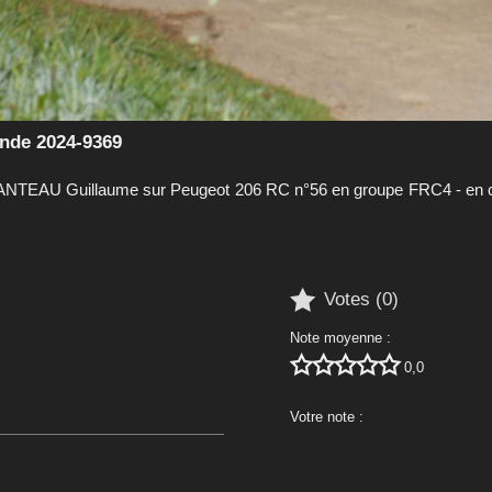
nde 2024-9369
NTEAU Guillaume sur Peugeot 206 RC n°56 en groupe FRC4 - en cl

Votes (
0
)
Note moyenne :





0,0
Votre note :




