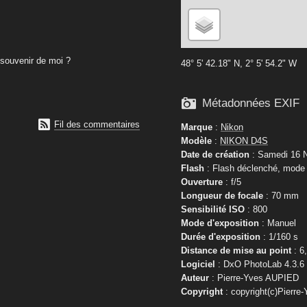
souvenir de moi ?
48° 5' 42.18" N, 2° 5' 54.2" W

Métadonnées EXIF

Fil des commentaires
Marque
:
Nikon
Modèle
:
NIKON D4S
Date de création
: Samedi 16 
Flash
: Flash déclenché, mode f
Ouverture
: f/5
Longueur de focale
: 70 mm
Sensibilité ISO
: 800
Mode d'exposition
: Manuel
Durée d'exposition
: 1/160 s
Distance de mise au point
: 6
Logiciel
: DxO PhotoLab 4.3.6
Auteur
: Pierre-Yves AUPIED
Copyright
: copyright(c)Pierre