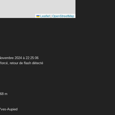
Leaflet
|
OpenStreetMap
Novembre 2024 à 22:25:06
orcé, retour de flash détecté
,68 m
-Yves-Aupied