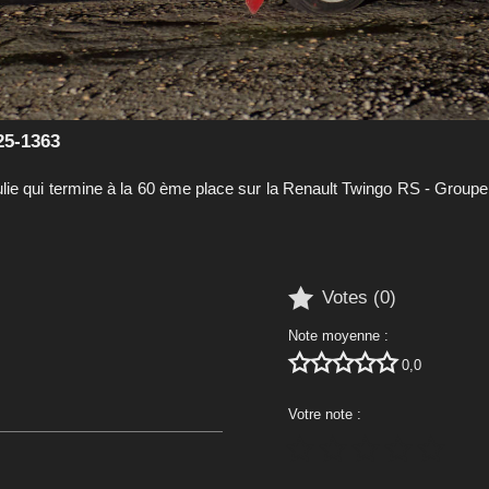
25-1363
lie qui termine à la 60 ème place sur la Renault Twingo RS - Groupe 

Votes (
0
)
Note moyenne :





0,0
Votre note :




