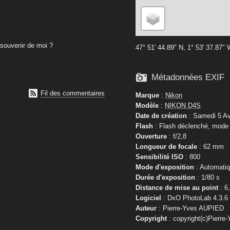
souvenir de moi ?
47° 51' 44.89" N, 1° 53' 37.87"

Métadonnées EXIF

Fil des commentaires
Marque
:
Nikon
Modèle
:
NIKON D4S
Date de création
: Samedi 5 Av
Flash
: Flash déclenché, mode f
Ouverture
: f/2,8
Longueur de focale
: 62 mm
Sensibilité ISO
: 800
Mode d'exposition
: Automati
Durée d'exposition
: 1/80 s
Distance de mise au point
: 6
Logiciel
: DxO PhotoLab 4.3.6
Auteur
: Pierre-Yves AUPIED
Copyright
: copyright(c)Pierre