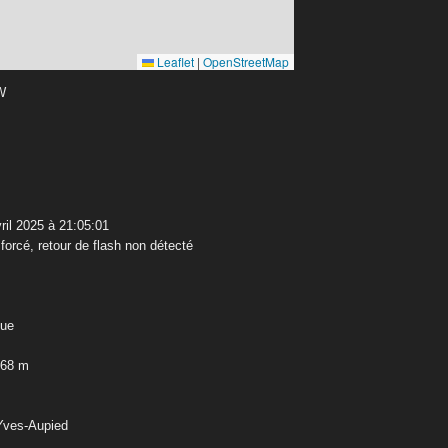
Leaflet
|
OpenStreetMap
 W
ril 2025 à 21:05:01
orcé, retour de flash non détecté
que
,68 m
-Yves-Aupied