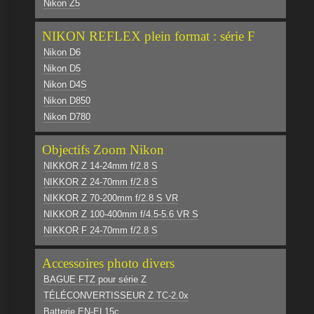
Nikon Z5
NIKON REFLEX plein format : série F
Nikon D6
Nikon D5
Nikon D4S
Nikon D850
Nikon D780
Objectifs Zoom Nikon
NIKKOR Z 14-24mm f/2.8 S
NIKKOR Z 24-70mm f/2.8 S
NIKKOR Z 70-200mm f/2.8 S VR
NIKKOR Z 100-400mm f/4.5-5.6 VR S
NIKKOR F 24-70mm f/2.8 S
Accessoires photo divers
BAGUE FTZ pour série Z
TÉLÉCONVERTISSEUR Z TC-2.0x
Batterie EN-EL15c