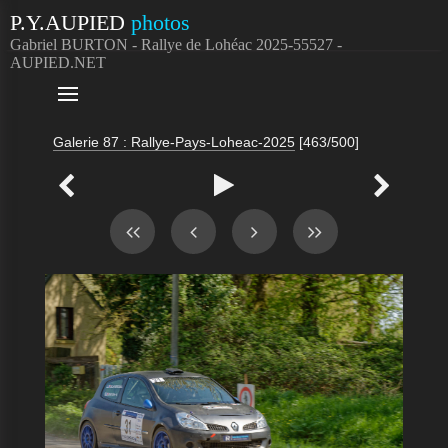
P.Y.AUPIED
photos
Gabriel BURTON - Rallye de Lohéac 2025-55527 -
AUPIED.NET

Galerie 87 : Rallye-Pays-Loheac-2025
[463/500]


