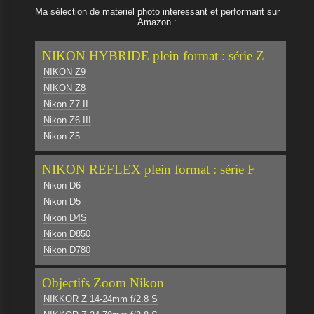
Ma sélection de materiel photo interessant et performant sur
Amazon :
NIKON HYBRIDE plein format : série Z
NIKON Z9
NIKON Z8
Nikon Z7 II
Nikon Z6 III
Nikon Z5
NIKON REFLEX plein format : série F
Nikon D6
Nikon D5
Nikon D4S
Nikon D850
Nikon D780
Objectifs Zoom Nikon
NIKKOR Z 14-24mm f/2.8 S