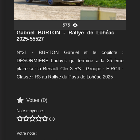
575

Gabriel BURTON - Rallye de Lohéac
2025-55527
N°31 - BURTON Gabriel et le copilote :
DÉSORMIÈRE Ludovic qui termine à la 25 ème
place sur la Renault Clio 3 RS - Groupe : F RC4 -
Classe : R3 au Rallye du Pays de Lohéac 2025

Votes (
0
)
Note moyenne :





0,0
Votre note :