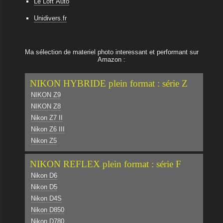
Le Loft Auto
Unidivers.fr
Ma sélection de materiel photo interessant et performant sur
Amazon :
NIKON HYBRIDE plein format : série Z
NIKON Z9
NIKON Z8
Nikon Z7 II
Nikon Z6 III
Nikon Z5
NIKON REFLEX plein format : série F
Nikon D6
Nikon D5
Nikon D4S
Nikon D850
Nikon D780