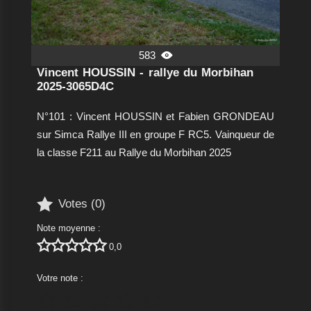
583

Vincent HOUSSIN - rallye du Morbihan
2025-3065D4C
N°101 : Vincent HOUSSIN et Fabien GRONDEAU
sur Simca Rallye III en groupe F RC5. Vainqueur de
la classe F211 au Rallye du Morbihan 2025

Votes (
0
)
Note moyenne :





0,0
Votre note :




