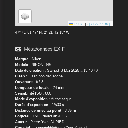
Leaflet
|
OpenStreetMap
47° 41' 51.47" N, 2° 21' 42.18" W

Métadonnées EXIF
Marque
:
Nikon
Modèle
:
NIKON D4S
Date de création
: Samedi 3 Mai 2025 à 19:49:40
Flash
: Flash non déclenché
Ouverture
: f/2,8
Longueur de focale
: 24 mm
Sensibilité ISO
: 800
Mode d'exposition
: Automatique
Durée d'exposition
: 1/500 s
Distance de mise au point
: 3,35 m
Logiciel
: DxO PhotoLab 4.3.6
Auteur
: Pierre-Yves AUPIED
Copyright
: copyright@Pierre-Yves-Aupied