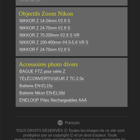
Objectifs Zoom Nikon
NIKKOR Z 14-24mm f/2.8 S
NIKKOR Z 24-70mm f/2.8 S
NIKKOR Z 70-200mm f/2.8 S VR
NIKKOR Z 100-400mm f/4.5-5.6 VR S
NIKKOR F 24-70mm f/2.8 S
Accessoires photo divers
BAGUE FTZ pour série Z
TÉLÉCONVERTISSEUR Z TC-2.0x
Batterie EN-EL15c
Batterie Nikon EN-EL18d
ENELOOP Piles Rechargeables AAA

Français
TOUS DROITS RÉSERVÉS Ⓒ Toutes les images de ce site sont
protégées par un copyright Ⓒ et un droit d'auteur. Toute
reproduction ou copie est interdite sans l'accord du webmaster du