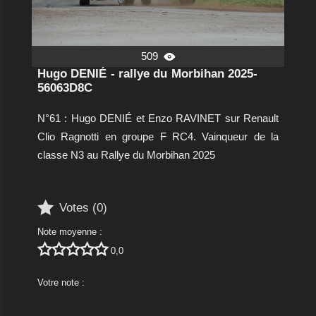
509

Hugo DENIÉ - rallye du Morbihan 2025-
56063D8C
N°61 : Hugo DENIÉ et Enzo RAVINET sur Renault
Clio Ragnotti en groupe F RC4. Vainqueur de la
classe N3 au Rallye du Morbihan 2025

Votes (
0
)
Note moyenne :





0,0
Votre note :




