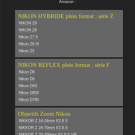
Amazon :
NIKON HYBRIDE plein format : série Z
NIKON Z9
NIKON Z8
Nikon Z7 II
Nikon Z6 III
Nikon Z5
NIKON REFLEX plein format : série F
Nikon D6
Nikon D5
Nikon D4S
Nikon D850
Nikon D780
Objectifs Zoom Nikon
NIKKOR Z 14-24mm f/2.8 S
NIKKOR Z 24-70mm f/2.8 S
NIKKOR Z 70-200mm f/2.8 S VR