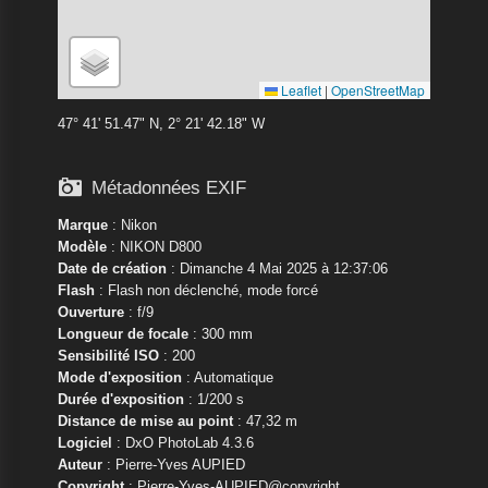
Leaflet
|
OpenStreetMap
47° 41' 51.47" N, 2° 21' 42.18" W

Métadonnées EXIF
Marque
:
Nikon
Modèle
:
NIKON D800
Date de création
: Dimanche 4 Mai 2025 à 12:37:06
Flash
: Flash non déclenché, mode forcé
Ouverture
: f/9
Longueur de focale
: 300 mm
Sensibilité ISO
: 200
Mode d'exposition
: Automatique
Durée d'exposition
: 1/200 s
Distance de mise au point
: 47,32 m
Logiciel
: DxO PhotoLab 4.3.6
Auteur
: Pierre-Yves AUPIED
Copyright
: Pierre-Yves-AUPIED@copyright