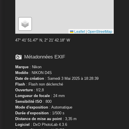
Leaflet
|
OpenStreetMap
47° 41' 51.47" N, 2° 21' 42.18" W

Métadonnées EXIF
Marque
:
Nikon
Modèle
:
NIKON D4S
Date de création
: Samedi 3 Mai 2025 à 18:28:39
Flash
: Flash non déclenché
Ouverture
: f/2,8
Longueur de focale
: 24 mm
Sensibilité ISO
: 800
Mode d'exposition
: Automatique
Durée d'exposition
: 1/500 s
Distance de mise au point
: 3,35 m
Logiciel
: DxO PhotoLab 4.3.6