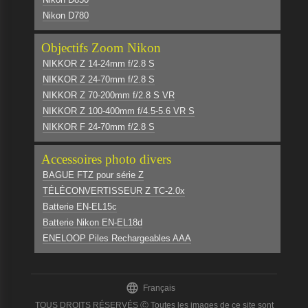
Nikon D780
Objectifs Zoom Nikon
NIKKOR Z 14-24mm f/2.8 S
NIKKOR Z 24-70mm f/2.8 S
NIKKOR Z 70-200mm f/2.8 S VR
NIKKOR Z 100-400mm f/4.5-5.6 VR S
NIKKOR F 24-70mm f/2.8 S
Accessoires photo divers
BAGUE FTZ pour série Z
TÉLÉCONVERTISSEUR Z TC-2.0x
Batterie EN-EL15c
Batterie Nikon EN-EL18d
ENELOOP Piles Rechargeables AAA

Français
TOUS DROITS RÉSERVÉS Ⓒ Toutes les images de ce site sont