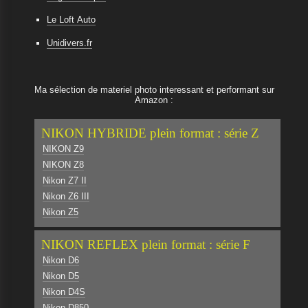
Le Loft Auto
Unidivers.fr
Ma sélection de materiel photo interessant et performant sur
Amazon :
NIKON HYBRIDE plein format : série Z
NIKON Z9
NIKON Z8
Nikon Z7 II
Nikon Z6 III
Nikon Z5
NIKON REFLEX plein format : série F
Nikon D6
Nikon D5
Nikon D4S
Nikon D850