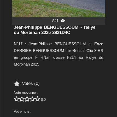
841

Jean-Philippe BENGUESSOUM - rallye
du Morbihan 2025-2821D4C
N°17 : Jean-Philippe BENGUESSOUM et Enzo
DERRIER-BENGUESSOUM sur Renault Clio 3 RS
en groupe F RNat, classe F214 au Rallye du
Morbihan 2025

Votes (
0
)
Note moyenne :





0,0
Votre note :