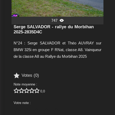
747

Serge SALVADOR - rallye du Morbihan
2025-2835D4C
N°24 : Serge SALVADOR et Théo AUVRAY sur
BMW 325i en groupe F RNat, classe A8. Vainqueur
de la classe A8 au Rallye du Morbihan 2025

Votes (
0
)
Note moyenne :





0,0
Votre note :




