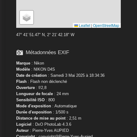
Leaflet
|
OpenStreetMap
47° 41' 51.47" N, 2° 21' 42.18" W

Métadonnées EXIF
Marque
:
Nikon
Modèle
:
NIKON D4S
Date de création
: Samedi 3 Mai 2025 à 18:34:36
Flash
: Flash non déclenché
Ouverture
: f/2,8
Longueur de focale
: 24 mm
Sensibilité ISO
: 800
Mode d'exposition
: Automatique
Durée d'exposition
: 1/500 s
Distance de mise au point
: 2,51 m
Logiciel
: DxO PhotoLab 4.3.6
Auteur
: Pierre-Yves AUPIED
Copyright
: copyright@Pierre-Yves-Aupied