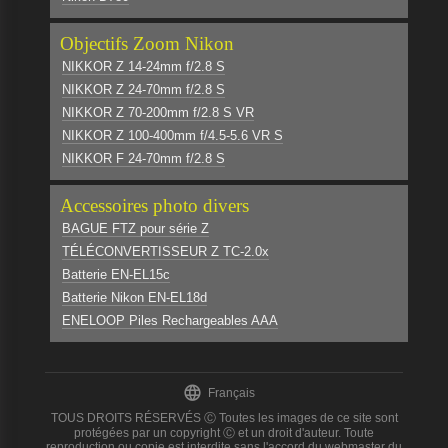
Objectifs Zoom Nikon
NIKKOR Z 14-24mm f/2.8 S
NIKKOR Z 24-70mm f/2.8 S
NIKKOR Z 70-200mm f/2.8 S VR
NIKKOR Z 100-400mm f/4.5-5.6 VR S
NIKKOR F 24-70mm f/2.8 S
Accessoires photo divers
BAGUE FTZ pour série Z
TÉLÉCONVERTISSEUR Z TC-2.0x
Batterie EN-EL15c
Batterie Nikon EN-EL18d
ENELOOP Piles Rechargeables AAA

Français
TOUS DROITS RÉSERVÉS Ⓒ Toutes les images de ce site sont
protégées par un copyright Ⓒ et un droit d'auteur. Toute
reproduction ou copie est interdite sans l'accord du webmaster du