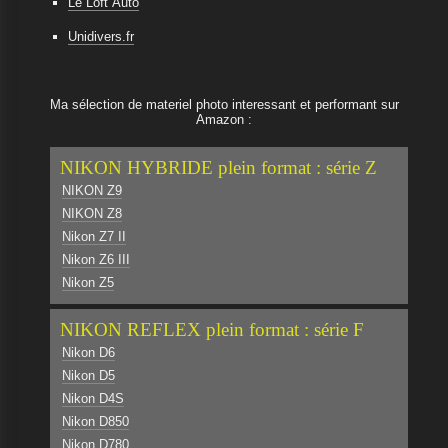
Le Loft Auto
Unidivers.fr
Ma sélection de materiel photo interessant et performant sur
Amazon :
NIKON HYBRIDE plein format : série Z
NIKON Z9
NIKON Z8
Nikon Z7 II
Nikon Z6 III
Nikon Z5
NIKON REFLEX plein format : série F
Nikon D6
Nikon D5
Nikon D4S
Nikon D850
Nikon D780