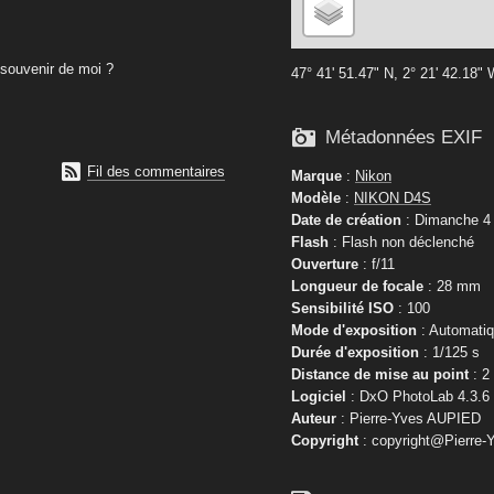
souvenir de moi ?
47° 41' 51.47" N, 2° 21' 42.18"

Métadonnées EXIF

Fil des commentaires
Marque
:
Nikon
Modèle
:
NIKON D4S
Date de création
: Dimanche 4 
Flash
: Flash non déclenché
Ouverture
: f/11
Longueur de focale
: 28 mm
Sensibilité ISO
: 100
Mode d'exposition
: Automati
Durée d'exposition
: 1/125 s
Distance de mise au point
: 2
Logiciel
: DxO PhotoLab 4.3.6
Auteur
: Pierre-Yves AUPIED
Copyright
: copyright@Pierre-