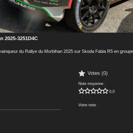
an 2025-3251D4C
queur du Rallye du Morbihan 2025 sur Skoda Fabia R5 en groupe F

Votes (
0
)
Note moyenne :





0,0
Votre note :




