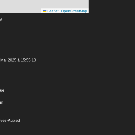
Leaflet
|
OpenStreetMap
 W
Mai 2025 à 15:55:13
que
 m
Yves-Aupied