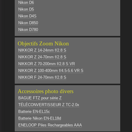
Nikon D6
Nikon D5
Nikon D4S
Nikon D850
Nikon D780
Objectifs Zoom Nikon
NIKKOR Z 14-24mm f/2.8 S
NIKKOR Z 24-70mm f/2.8 S
NIKKOR Z 70-200mm f/2.8 S VR
NIKKOR Z 100-400mm f/4.5-5.6 VR S
NIKKOR F 24-70mm f/2.8 S
Accessoires photo divers
BAGUE FTZ pour série Z
TÉLÉCONVERTISSEUR Z TC-2.0x
Batterie EN-EL15c
Batterie Nikon EN-EL18d
ENELOOP Piles Rechargeables AAA