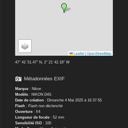
Leaflet
|
OpenStreetMap
47° 41' 51.47" N, 2° 21' 42.18" W

Métadonnées EXIF
Marque
:
Nikon
Modèle
:
NIKON D4S
Date de création
: Dimanche 4 Mai 2025 à 16:37:55
Flash
: Flash non déclenché
Ouverture
: f/4
Longueur de focale
: 52 mm
Sensibilité ISO
: 100