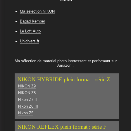
Ma sélection NIKON
Bagad Kemper
Le Loft Auto
Unidivers.fr
Ma sélection de materiel photo interessant et performant sur
Amazon :
NIKON HYBRIDE plein format : série Z
NIKON Z9
NIKON Z8
Nikon Z7 II
Nikon Z6 III
Nikon Z5
NIKON REFLEX plein format : série F