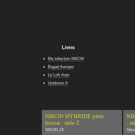
Liens
Ma sélection NIKON
Bagad Kemper
Le Loft Auto
Unidivers.fr
NIKON HYBRIDE plein
NIK
format : série Z
: sé
NIKON Z9
Niko