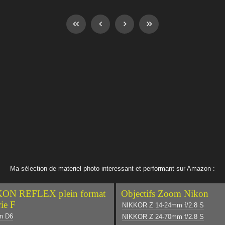
Ma sélection de materiel photo interessant et performant sur Amazon :
ON REFLEX plein format
Objectifs Zoom Nikon
rie F
NIKKOR Z 14-24mm f/2.8 S
n D6
NIKKOR Z 24-70mm f/2.8 S