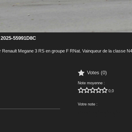
n 2025-55991D8C
Renault Megane 3 RS en groupe F RNat. Vainqueur de la classe N4

Votes (
0
)
Note moyenne :





0,0
Votre note :




