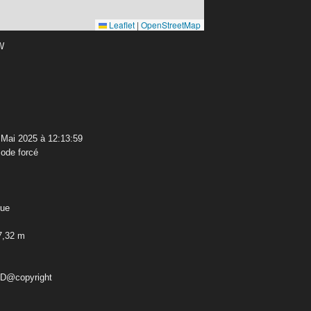
Leaflet
|
OpenStreetMap
 W
Mai 2025 à 12:13:59
ode forcé
que
7,32 m
ED@copyright