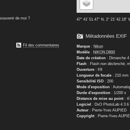
souvenir de moi ?
47° 41' 51.47" N, 2° 21' 42.18"

Métadonnées EXIF

Fil des commentaires
Marque
:
Nikon
Modèle
:
NIKON D800
Date de création
: Dimanche 4 
Flash
: Flash non déclenché, m
Ouverture
: f/9
Longueur de focale
: 210 mm
Sensibilité ISO
: 200
Mode d'exposition
: Automati
Durée d'exposition
: 1/200 s
Distance de mise au point
: 4
Logiciel
: DxO PhotoLab 4.3.6
Auteur
: Pierre-Yves AUPIED
Copyright
: Pierre-Yves-AUPI