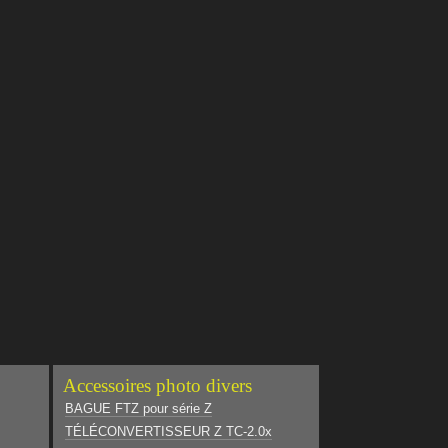
Accessoires photo divers
BAGUE FTZ pour série Z
TÉLÉCONVERTISSEUR Z TC-2.0x