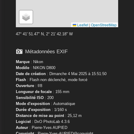
Leaflet
|
OpenStreetMap
47° 41' 51.47" N, 2° 21' 42.18" W

Métadonnées EXIF
Marque
:
Nikon
Modèle
:
NIKON D800
Date de création
: Dimanche 4 Mai 2025 à 15:51:50
Flash
: Flash non déclenché, mode forcé
Ouverture
: f/8
Longueur de focale
: 155 mm
Sensibilité ISO
: 200
Mode d'exposition
: Automatique
Durée d'exposition
: 1/160 s
Distance de mise au point
: 25,12 m
Logiciel
: DxO PhotoLab 4.3.6
Auteur
: Pierre-Yves AUPIED
Copyright
: Pierre-Yves-AUPIED@copyright