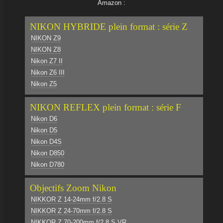
Amazon :
NIKON HYBRIDE plein format : série Z
NIKON Z9
NIKON Z8
Nikon Z7 II
Nikon Z6 III
Nikon Z5
NIKON REFLEX plein format : série F
Nikon D6
Nikon D5
Nikon D4S
Nikon D850
Nikon D780
Objectifs Zoom Nikon
NIKKOR Z 14-24mm f/2.8 S
NIKKOR Z 24-70mm f/2.8 S
NIKKOR Z 70-200mm f/2.8 S VR