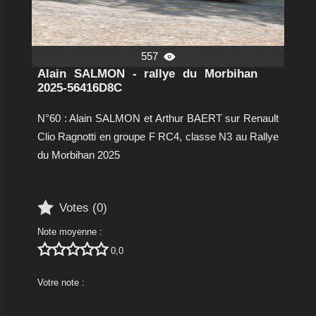
557

Alain SALMON - rallye du Morbihan
2025-56416D8C
N°60 : Alain SALMON et Arthur BAERT sur Renault
Clio Ragnotti en groupe F RC4, classe N3 au Rallye
du Morbihan 2025

Votes (
0
)
Note moyenne :





0,0
Votre note :




