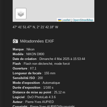
Leaflet
|
OpenStreetMap
47° 41' 51.47" N, 2° 21' 42.18" W

Métadonnées EXIF
Marque
:
Nikon
Modèle
:
NIKON D800
Date de création
: Dimanche 4 Mai 2025 à 15:53:44
Flash
: Flash non déclenché, mode forcé
Ouverture
: f/7,1
Longueur de focale
: 155 mm
Sensibilité ISO
: 200
Mode d'exposition
: Automatique
Durée d'exposition
: 1/160 s
Distance de mise au point
: 25,12 m
Logiciel
: DxO PhotoLab 4.3.6
Auteur
: Pierre-Yves AUPIED
Copyright
: Pierre-Yves-AUPIED@copyright