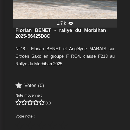
1,7 k

Florian BENET - rallye du Morbihan
2025-56425D8C
N°48 : Florian BENET et Angélyne MARAIS sur
Citroën Saxo en groupe F RC4, classe F213 au
Rallye du Morbihan 2025

Votes (
0
)
Note moyenne :





0,0
Votre note :




