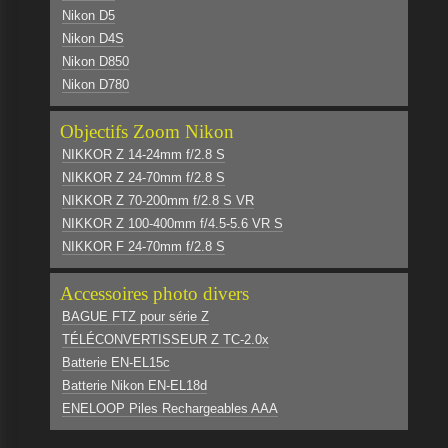
Nikon D5
Nikon D4S
Nikon D850
Nikon D780
Objectifs Zoom Nikon
NIKKOR Z 14-24mm f/2.8 S
NIKKOR Z 24-70mm f/2.8 S
NIKKOR Z 70-200mm f/2.8 S VR
NIKKOR Z 100-400mm f/4.5-5.6 VR S
NIKKOR F 24-70mm f/2.8 S
Accessoires photo divers
BAGUE FTZ pour série Z
TÉLÉCONVERTISSEUR Z TC-2.0x
Batterie EN-EL15c
Batterie Nikon EN-EL18d
ENELOOP Piles Rechargeables AAA