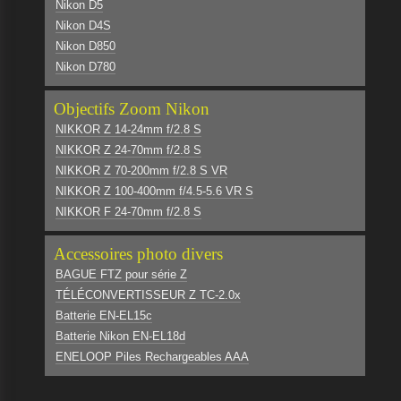
Nikon D5
Nikon D4S
Nikon D850
Nikon D780
Objectifs Zoom Nikon
NIKKOR Z 14-24mm f/2.8 S
NIKKOR Z 24-70mm f/2.8 S
NIKKOR Z 70-200mm f/2.8 S VR
NIKKOR Z 100-400mm f/4.5-5.6 VR S
NIKKOR F 24-70mm f/2.8 S
Accessoires photo divers
BAGUE FTZ pour série Z
TÉLÉCONVERTISSEUR Z TC-2.0x
Batterie EN-EL15c
Batterie Nikon EN-EL18d
ENELOOP Piles Rechargeables AAA