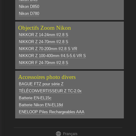
Nikon D850
Nikon D780
Objectifs Zoom Nikon
NIKKOR Z 14-24mm f/2.8 S
NIKKOR Z 24-70mm f/2.8 S
NIKKOR Z 70-200mm f/2.8 S VR
NIKKOR Z 100-400mm f/4.5-5.6 VR S
NIKKOR F 24-70mm f/2.8 S
Accessoires photo divers
BAGUE FTZ pour série Z
TÉLÉCONVERTISSEUR Z TC-2.0x
Batterie EN-EL15c
Batterie Nikon EN-EL18d
ENELOOP Piles Rechargeables AAA

Français