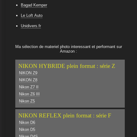
Bagad Kemper
Le Loft Auto
Unidivers.fr
Ma sélection de materiel photo interessant et performant sur
Amazon :
NIKON HYBRIDE plein format : série Z
NIKON Z9
NIKON Z8
Nikon Z7 II
Nikon Z6 III
Nikon Z5
NIKON REFLEX plein format : série F
Nikon D6
Nikon D5
Nikon D4S