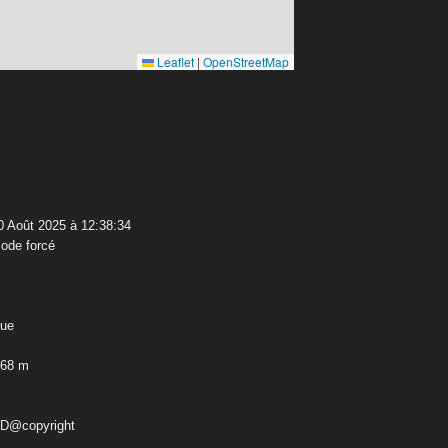
Leaflet
|
OpenStreetMap
 Août 2025 à 12:38:34
ode forcé
que
,68 m
ED@copyright