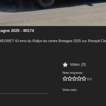
agne 2025 - 80174
MEGRET 43 eme du Rallye du centre Bretagne 2025 sur Renault Cli

Votes (
0
)
Note moyenne :





0,0
Votre note :




