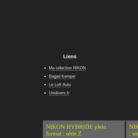
Liens
Ma sélection NIKON
Bagad Kemper
Le Loft Auto
Unidivers.fr
NIKON HYBRIDE plein
NIK
format : série Z
: sé