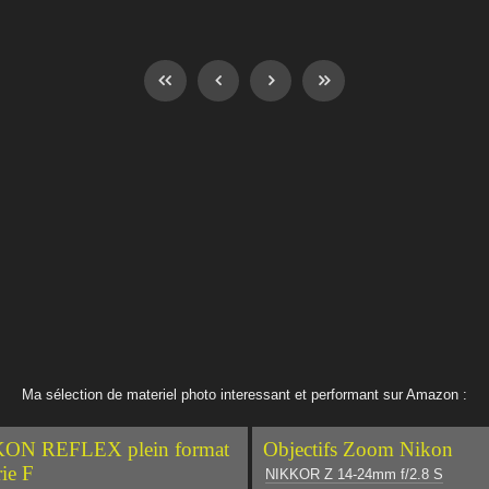
Ma sélection de materiel photo interessant et performant sur Amazon :
ON REFLEX plein format
Objectifs Zoom Nikon
rie F
NIKKOR Z 14-24mm f/2.8 S