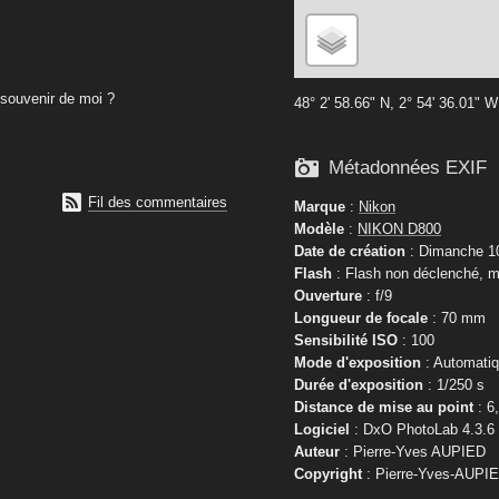
souvenir de moi ?
48° 2' 58.66" N, 2° 54' 36.01" W

Métadonnées EXIF

Fil des commentaires
Marque
:
Nikon
Modèle
:
NIKON D800
Date de création
: Dimanche 10
Flash
: Flash non déclenché, m
Ouverture
: f/9
Longueur de focale
: 70 mm
Sensibilité ISO
: 100
Mode d'exposition
: Automati
Durée d'exposition
: 1/250 s
Distance de mise au point
: 6
Logiciel
: DxO PhotoLab 4.3.6
Auteur
: Pierre-Yves AUPIED
Copyright
: Pierre-Yves-AUPI