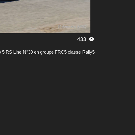
433

o 5 RS Line N°39 en groupe FRC5 classe Rally5