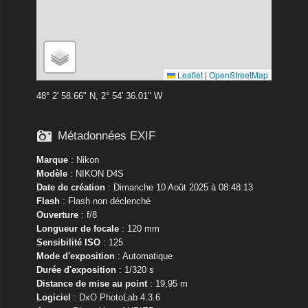
Leaflet
|
OpenStreetMap
48° 2' 58.66" N, 2° 54' 36.01" W

Métadonnées EXIF
Marque
:
Nikon
Modèle
:
NIKON D4S
Date de création
: Dimanche 10 Août 2025 à 08:48:13
Flash
: Flash non déclenché
Ouverture
: f/8
Longueur de focale
: 120 mm
Sensibilité ISO
: 125
Mode d'exposition
: Automatique
Durée d'exposition
: 1/320 s
Distance de mise au point
: 19,95 m
Logiciel
: DxO PhotoLab 4.3.6