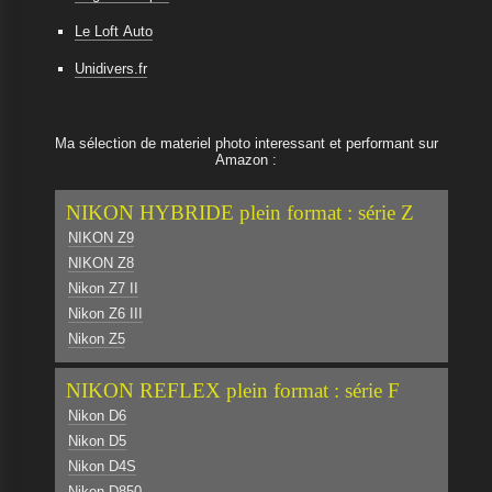
Le Loft Auto
Unidivers.fr
Ma sélection de materiel photo interessant et performant sur
Amazon :
NIKON HYBRIDE plein format : série Z
NIKON Z9
NIKON Z8
Nikon Z7 II
Nikon Z6 III
Nikon Z5
NIKON REFLEX plein format : série F
Nikon D6
Nikon D5
Nikon D4S
Nikon D850