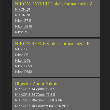
NIKON HYBRIDE plein format : série Z
NIKON Z9
NIKON Z8
Nikon Z7 II
Nikon Z6 III
Nikon Z5
NIKON REFLEX plein format : série F
Nikon D6
Nikon D5
Nikon D4S
Nikon D850
Nikon D780
Objectifs Zoom Nikon
NIKKOR Z 14-24mm f/2.8 S
NIKKOR Z 24-70mm f/2.8 S
NIKKOR Z 70-200mm f/2.8 S VR
NIKKOR Z 100-400mm f/4.5-5.6 VR S