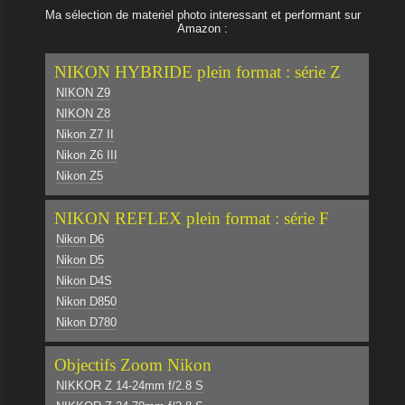
Ma sélection de materiel photo interessant et performant sur
Amazon :
NIKON HYBRIDE plein format : série Z
NIKON Z9
NIKON Z8
Nikon Z7 II
Nikon Z6 III
Nikon Z5
NIKON REFLEX plein format : série F
Nikon D6
Nikon D5
Nikon D4S
Nikon D850
Nikon D780
Objectifs Zoom Nikon
NIKKOR Z 14-24mm f/2.8 S