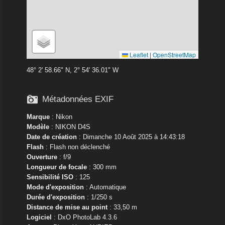
Leaflet
|
OpenStreetMap
48° 2' 58.66" N, 2° 54' 36.01" W

Métadonnées EXIF
Marque
:
Nikon
Modèle
:
NIKON D4S
Date de création
: Dimanche 10 Août 2025 à 14:43:18
Flash
: Flash non déclenché
Ouverture
: f/9
Longueur de focale
: 300 mm
Sensibilité ISO
: 125
Mode d'exposition
: Automatique
Durée d'exposition
: 1/250 s
Distance de mise au point
: 33,50 m
Logiciel
: DxO PhotoLab 4.3.6