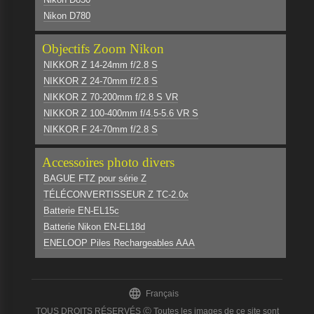
Nikon D780
Objectifs Zoom Nikon
NIKKOR Z 14-24mm f/2.8 S
NIKKOR Z 24-70mm f/2.8 S
NIKKOR Z 70-200mm f/2.8 S VR
NIKKOR Z 100-400mm f/4.5-5.6 VR S
NIKKOR F 24-70mm f/2.8 S
Accessoires photo divers
BAGUE FTZ pour série Z
TÉLÉCONVERTISSEUR Z TC-2.0x
Batterie EN-EL15c
Batterie Nikon EN-EL18d
ENELOOP Piles Rechargeables AAA

Français
TOUS DROITS RÉSERVÉS Ⓒ Toutes les images de ce site sont