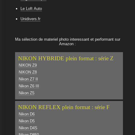
Le Loft Auto
Unidivers.fr
Ma sélection de materiel photo interessant et performant sur
Amazon :
NIKON HYBRIDE plein format : série Z
NIKON Z9
NIKON Z8
Nikon Z7 II
Nikon Z6 III
Nikon Z5
NIKON REFLEX plein format : série F
Nikon D6
Nikon D5
Nikon D4S
Nikon D850