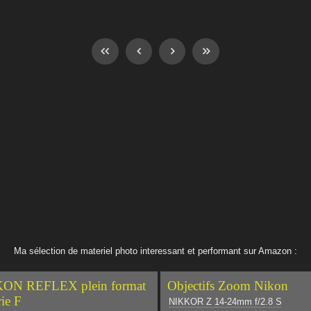
Ma sélection de materiel photo interessant et performant sur Amazon :
ON REFLEX plein format
Objectifs Zoom Nikon
rie F
NIKKOR Z 14-24mm f/2.8 S