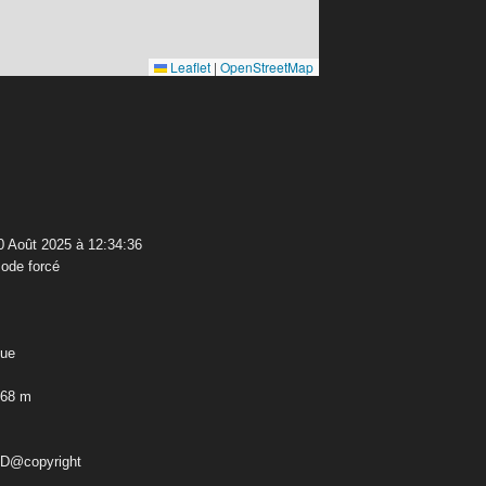
Leaflet
|
OpenStreetMap
 Août 2025 à 12:34:36
ode forcé
que
,68 m
ED@copyright