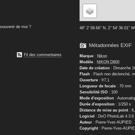
souvenir de moi ?
48° 2' 58.66" N, 2° 54' 36.01" W

Métadonnées EXIF

Fil des commentaires
Marque
:
Nikon
Modèle
:
NIKON D800
Date de création
: Dimanche 10
Flash
: Flash non déclenché, m
Ouverture
: f/7,1
Longueur de focale
: 70 mm
Sensibilité ISO
: 100
Mode d'exposition
: Automati
Durée d'exposition
: 1/250 s
Distance de mise au point
: 6
Logiciel
: DxO PhotoLab 4.3.6
Auteur
: Pierre-Yves AUPIED
Copyright
: Pierre-Yves-AUPI