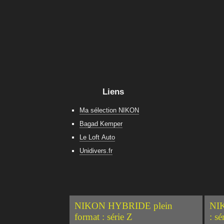
Liens
Ma sélection NIKON
Bagad Kemper
Le Loft Auto
Unidivers.fr
NIKON HYBRIDE plein
NIK
format : série Z
: sé