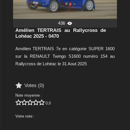
436

Amélien TERTRAIS au Rallycross de
Lohéac 2025 - 0470
Amélien TERTRAIS 7e en catégorie SUPER 1600
sur la RENAULT Twingo S1600 numéro 154 au
Rallycross de Lohéac le 31 Aout 2025

Votes (
0
)
Note moyenne :





0,0
Votre note :




