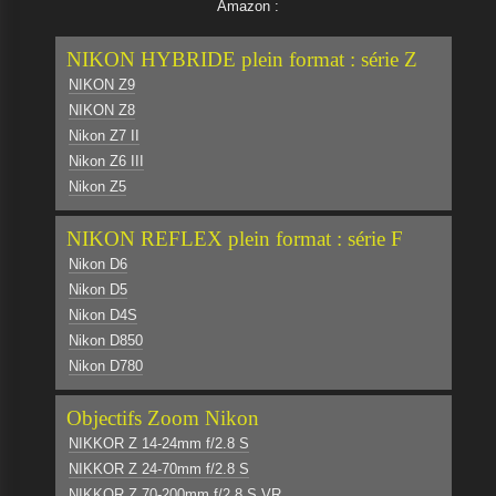
Amazon :
NIKON HYBRIDE plein format : série Z
NIKON Z9
NIKON Z8
Nikon Z7 II
Nikon Z6 III
Nikon Z5
NIKON REFLEX plein format : série F
Nikon D6
Nikon D5
Nikon D4S
Nikon D850
Nikon D780
Objectifs Zoom Nikon
NIKKOR Z 14-24mm f/2.8 S
NIKKOR Z 24-70mm f/2.8 S
NIKKOR Z 70-200mm f/2.8 S VR