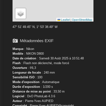
Leaflet
|
OpenStreetMap
47° 51' 49.45" N, 1° 53' 38.49" W

Métadonnées EXIF
Marque
:
Nikon
Modèle
:
NIKON D800
Date de création
: Samedi 30 Août 2025 à 10:51:48
Flash
: Flash non déclenché, mode forcé
Ouverture
: f/6,3
Longueur de focale
: 240 mm
Sensibilité ISO
: 100
Mode d'exposition
: Automatique
Durée d'exposition
: 1/200 s
Distance de mise au point
: 33,50 m
Logiciel
: DxO PhotoLab 4.3.6
Auteur
: Pierre-Yves AUPIED
Copyright
: Pierre-Yves-AUPIED@copyright