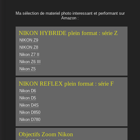
Ma sélection de materiel photo interessant et performant sur
Amazon :
NIKON HYBRIDE plein format : série Z
NIKON Z9
NIKON Z8
Nikon Z7 II
Nikon Z6 III
Nikon Z5
NIKON REFLEX plein format : série F
Nikon D6
Nikon D5
Nikon D4S
Nikon D850
Nikon D780
Objectifs Zoom Nikon