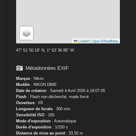
Leaflet
|
OpenStreetMap
47° 51' 50.18" N, 1° 53' 36.95" W

Métadonnées EXIF
Marque
:
Nikon
Modèle
:
NIKON D800
Date de création
: Samedi 4 Avril 2026 à 19:07:05
Flash
: Flash non déclenché, mode forcé
Ouverture
: f/8
Longueur de focale
: 300 mm
Sensibilité ISO
: 100
Mode d'exposition
: Automatique
Durée d'exposition
: 1/250 s
Distance de mise au point
: 33,50 m