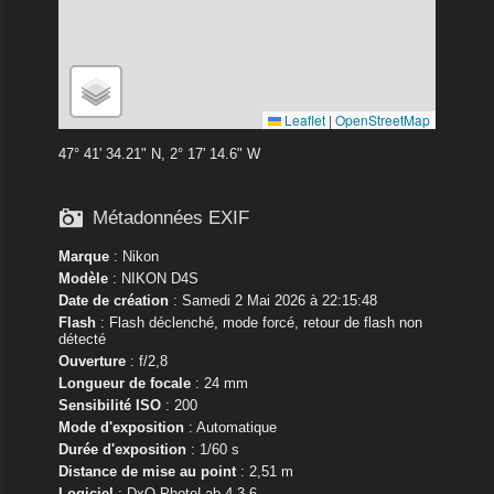
Leaflet
|
OpenStreetMap
47° 41' 34.21" N, 2° 17' 14.6" W

Métadonnées EXIF
Marque
:
Nikon
Modèle
:
NIKON D4S
Date de création
: Samedi 2 Mai 2026 à 22:15:48
Flash
: Flash déclenché, mode forcé, retour de flash non
détecté
Ouverture
: f/2,8
Longueur de focale
: 24 mm
Sensibilité ISO
: 200
Mode d'exposition
: Automatique
Durée d'exposition
: 1/60 s
Distance de mise au point
: 2,51 m
Logiciel
: DxO PhotoLab 4.3.6