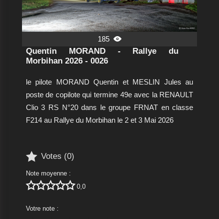
185

Quentin MORAND - Rallye du
Morbihan 2026 - 0026
le pilote MORAND Quentin et MESLIN Jules au
poste de copilote qui termine 49e avec la RENAULT
Clio 3 RS N°20 dans le groupe FRNAT en classe
F214 au Rallye du Morbihan le 2 et 3 Mai 2026

Votes (
0
)
Note moyenne :





0,0
Votre note :