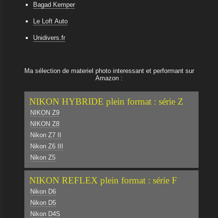
Bagad Kemper
Le Loft Auto
Unidivers.fr
Ma sélection de materiel photo interessant et performant sur
Amazon :
NIKON HYBRIDE plein format : série Z
NIKON Z9
NIKON Z8
Nikon Z7 II
Nikon Z6 III
Nikon Z5
NIKON REFLEX plein format : série F
Nikon D6
Nikon D5
Nikon D4S