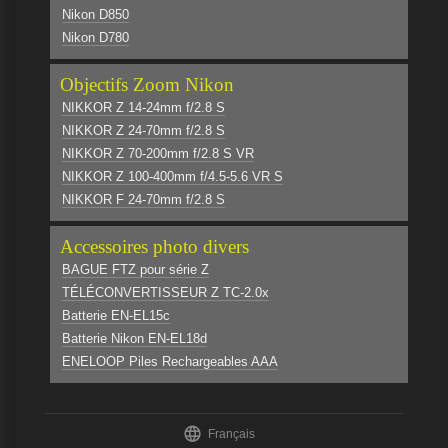
Nikon D850
Nikon D780
Objectifs Zoom Nikon
NIKKOR Z 14-24mm f/2.8 S
NIKKOR Z 24-70mm f/2.8 S
NIKKOR Z 70-200mm f/2.8 S VR
NIKKOR Z 100-400mm f/4.5-5.6 VR S
NIKKOR F 24-70mm f/2.8 S
Accessoires photo divers
BAGUE FTZ pour série Z
TÉLÉCONVERTISSEUR Z TC-2.0x
Batterie EN-EL15c
Batterie Nikon EN-EL18d
ENELOOP Piles Rechargeables AAA

Français