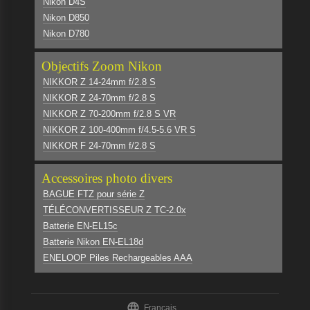
Nikon D4S
Nikon D850
Nikon D780
Objectifs Zoom Nikon
NIKKOR Z 14-24mm f/2.8 S
NIKKOR Z 24-70mm f/2.8 S
NIKKOR Z 70-200mm f/2.8 S VR
NIKKOR Z 100-400mm f/4.5-5.6 VR S
NIKKOR F 24-70mm f/2.8 S
Accessoires photo divers
BAGUE FTZ pour série Z
TÉLÉCONVERTISSEUR Z TC-2.0x
Batterie EN-EL15c
Batterie Nikon EN-EL18d
ENELOOP Piles Rechargeables AAA

Français