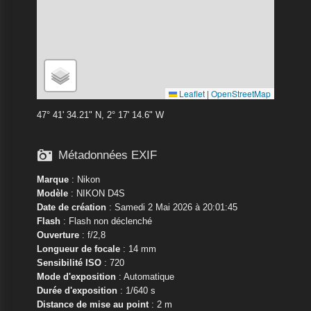
Leaflet
|
OpenStreetMap
47° 41' 34.21" N, 2° 17' 14.6" W

Métadonnées EXIF
Marque
:
Nikon
Modèle
:
NIKON D4S
Date de création
: Samedi 2 Mai 2026 à 20:01:45
Flash
: Flash non déclenché
Ouverture
: f/2,8
Longueur de focale
: 14 mm
Sensibilité ISO
: 720
Mode d'exposition
: Automatique
Durée d'exposition
: 1/640 s
Distance de mise au point
: 2 m