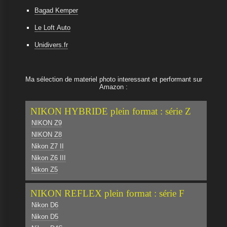
Bagad Kemper
Le Loft Auto
Unidivers.fr
Ma sélection de materiel photo interessant et performant sur
Amazon :
NIKON HYBRIDE plein format : série Z
NIKON Z9
NIKON Z8
Nikon Z7 II
Nikon Z6 III
Nikon Z5
NIKON REFLEX plein format : série F
Nikon D6
Nikon D5